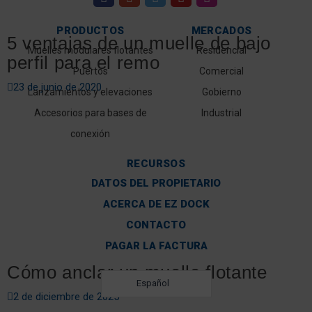
PRODUCTOS
MERCADOS
5 ventajas de un muelle de bajo
Muelles modulares flotantes
Residencial
perfil para el remo
Puertos
Comercial
23 de junio de 2020
Lanzamientos y elevaciones
Gobierno
Accesorios para bases de
Industrial
conexión
RECURSOS
DATOS DEL PROPIETARIO
ACERCA DE EZ DOCK
CONTACTO
PAGAR LA FACTURA
Cómo anclar un muelle flotante
Español
2 de diciembre de 2025