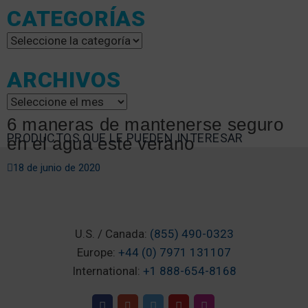
CATEGORÍAS
Categorías
ARCHIVOS
Archivos
6 maneras de mantenerse seguro
PRODUCTOS QUE LE PUEDEN INTERESAR
en el agua este verano
18 de junio de 2020
U.S. / Canada:
(855) 490-0323
Europe:
+44 (0) 7971 131107
International:
+1 888-654-8168