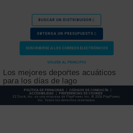
BUSCAR UN DISTRIBUIDOR
OBTENGA UN PRESUPUESTO
SUSCRIBIRSE A LOS CORREOS ELECTRÓNICOS
VOLVER AL PRINCIPIO
Los mejores deportes acuáticos
para los días de lago
POLÍTICA DE PRIVACIDAD
CÓDIGOS DE CONDUCTA
14 de febrero de 2022
ACCESIBILIDAD
PREFERENCIAS DE COOKIES
EZ Dock, Inc. es una empresa de PlayPower, Inc. © 2026 PlayPower,
Inc. Todos los derechos reservados.