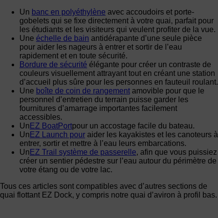
Un
banc en polyéthylène
avec accoudoirs et porte-
gobelets qui se fixe directement à votre quai, parfait pour
les étudiants et les visiteurs qui veulent profiter de la vue.
Une
échelle de bain
antidérapante d’une seule pièce
pour aider les nageurs à entrer et sortir de l’eau
rapidement et en toute sécurité.
Bordure de sécurité
élégante pour créer un contraste de
couleurs visuellement attrayant tout en créant une station
d’accueil plus sûre pour les personnes en fauteuil roulant.
Une
boîte de coin de rangement
amovible pour que le
personnel d’entretien du terrain puisse garder les
fournitures d’amarrage importantes facilement
accessibles.
Un
EZ BoatPort
pour un accostage facile du bateau.
Un
EZ Launch pour
aider les kayakistes et les canoteurs à
entrer, sortir et mettre à l’eau leurs embarcations.
Un
EZ Trail système de passerelle
, afin que vous puissiez
créer un sentier pédestre sur l’eau autour du périmètre de
votre étang ou de votre lac.
Tous ces articles sont compatibles avec d’autres sections de
quai flottant EZ Dock, y compris notre quai d’aviron à profil bas.