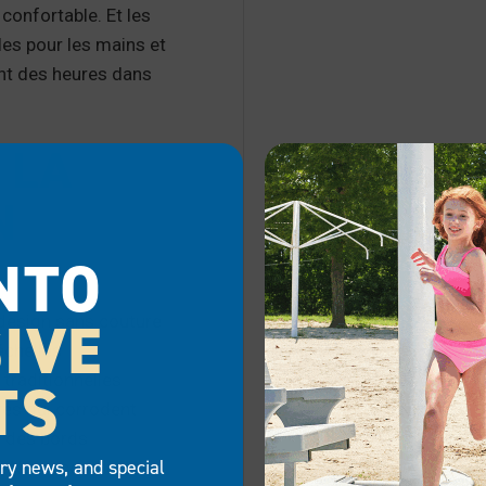
confortable. Et les
es pour les mains et
ant des heures dans
 LA
N
NTO
IVE
 design sans couture
échelles
TS
traditionnelles
res qui corrodent
t des bords
try news, and special
s. Notre construction