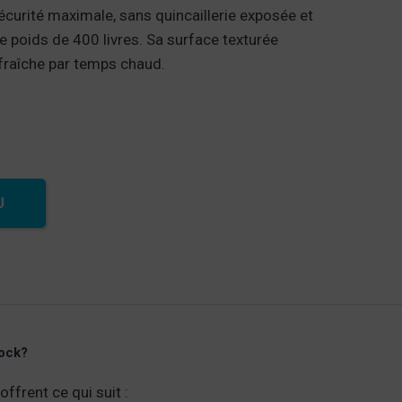
curité maximale, sans quincaillerie exposée et
e poids de 400 livres. Sa surface texturée
fraîche par temps chaud.
de bain en polyéthylène
U
Dock?
ffrent ce qui suit :