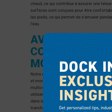
chaud, ce qui contribue à assurer une tenue 
surfaces sont conçues pour être confortabl
les pieds, ce qui permet de s’amuser pend
l’eau.
AVANTAGES DE
CONSTRUCTIO
DOCK I
MONOBLOC
EXCLUS
Notre échelle de nage en polyéthylène a un
et monobloc élimine les points faibles des 
INSIGH
multicomposants. Les échelles métalliques 
utilisent souvent des boulons et des soudu
dans les environnements marins, entraînan
Get personalized tips, indus
tranchants et des défaillances structurelle