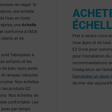
rsonnes de nager. Si
ACHET
aison, une échelle
de l’eau en toute
ÉCHELL
reprise, une
échelle
ter conforme à l’ADA
Prêt à rendre votre b
 clients et de
tous âges et de tous 
EZ Dock pour comman
k sont fabriquées à
pour l’installation d
les enfants et les
recommandations de 
 de bain, leurs pieds
l’intégration de l’éche
es et rampes robustes
Demandez un devis
p
ccrocher. Nos échelles
de mer dès aujourd’h
c les produits EZ
ions.
Nos échelles de
tée confortable.
Les
a peau par temps