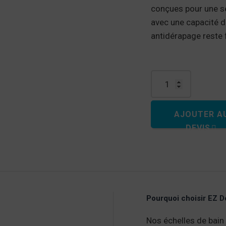
conçues pour une sé
avec une capacité d
antidérapage reste 
quantité de Échelle 
AJOUTER A
DEVIS
Pourquoi choisir EZ 
Nos échelles de bain o