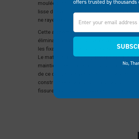
offers trusted by thousands 
moulée élimine complètement ces dangers,
lisse de haut en bas qui ne s’accroche pas a
Email
ne raye la peau.
Cette approche intégrée signifie aussi zéro 
éliminant le besoin de serrer la quincailleri
SUBSC
les fixations corrodées ou de repeindre des
Le matériau en polyéthylène résiste à la dé
No, Tha
maintient son intégrité structurelle saison 
de ce design une véritable solution à installe
construction durable résiste à une utilisati
fissures, décoloration ou perte de sa surfac