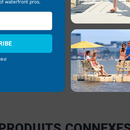
of waterfront pros.
 offrant une surface
ux maillots de bain ni
besoin d’entretien,
e lâche, de remplacer
RIBE
 surfaces rouillées.
gradation UV et
nks!
après saison, faisant
r et oublier. La
on intensive sans
e texturée.
PRODUITS CONNEXE