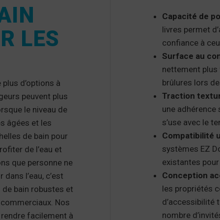
AIN
Capacité de po
livres permet d’a
R LES
confiance à ceu
Surface au cont
nettement plus f
brûlures lors d
 plus d’options à
Traction textur
ageurs peuvent plus
une adhérence s
orsque le niveau de
s’use avec le t
es âgées et les
Compatibilité u
helles de bain pour
systèmes EZ Doc
ofiter de l’eau et
existantes pour 
yons que personne ne
Conception acc
r dans l’eau, c’est
les propriétés
 de bain robustes et
d’accessibilité
et commerciaux. Nos
nombre d’invité
 rendre facilement à