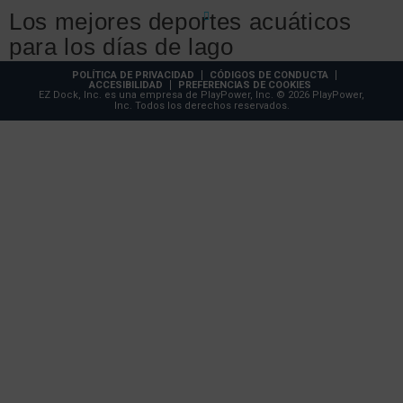
Los mejores deportes acuáticos
para los días de lago
POLÍTICA DE PRIVACIDAD
CÓDIGOS DE CONDUCTA
14 de febrero de 2022
ACCESIBILIDAD
PREFERENCIAS DE COOKIES
EZ Dock, Inc. es una empresa de PlayPower, Inc. © 2026 PlayPower,
Inc. Todos los derechos reservados.
Los mejores elevadores de barcos
para aguas poco profundas
27 de julio de 2021