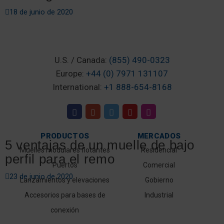
18 de junio de 2020
U.S. / Canada:
(855) 490-0323
Europe:
+44 (0) 7971 131107
International:
+1 888-654-8168
PRODUCTOS
MERCADOS
5 ventajas de un muelle de bajo
Muelles modulares flotantes
Residencial
perfil para el remo
Puertos
Comercial
23 de junio de 2020
Lanzamientos y elevaciones
Gobierno
Accesorios para bases de
Industrial
conexión