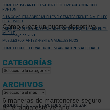
CÓMO OPTIMIZAR EL ELEVADOR DE TU EMBARCACIÓN TIPO
PONTÓN
GUÍA COMPLETA SOBRE MUELLES FLOTANTES FRENTE A MUELLES
DE ALUMINIO
Cómo crear un puerto deportivo
POR QUÉ LA FLEXIBILIDAD ES MÁS IMPORTANTE QUE NUNCA EN TU
MUELLE
6 de mayo de 2021
MUELLES FLOTANTES FRENTE A MUELLES FIJOS
CÓMO ELEGIR EL ELEVADOR DE EMBARCACIONES ADECUADO
CATEGORÍAS
Categorías
ARCHIVOS
Archivos
6 maneras de mantenerse seguro
PRODUCTOS QUE LE PUEDEN INTERESAR
en el agua este verano