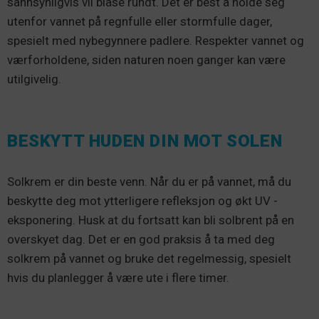
sannsynligvis vil blåse rundt. Det er best å holde seg
utenfor vannet på regnfulle eller stormfulle dager,
spesielt med nybegynnere padlere. Respekter vannet og
værforholdene, siden naturen noen ganger kan være
utilgivelig.
BESKYTT HUDEN DIN MOT SOLEN
Solkrem er din beste venn. Når du er på vannet, må du
beskytte deg mot ytterligere refleksjon og økt UV -
eksponering. Husk at du fortsatt kan bli solbrent på en
overskyet dag. Det er en god praksis å ta med deg
solkrem på vannet og bruke det regelmessig, spesielt
hvis du planlegger å være ute i flere timer.