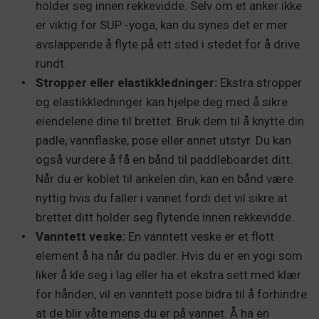
holder seg innen rekkevidde. Selv om et anker ikke
er viktig for SUP -yoga, kan du synes det er mer
avslappende å flyte på ett sted i stedet for å drive
rundt.
Stropper eller elastikkledninger:
Ekstra stropper
og elastikkledninger kan hjelpe deg med å sikre
eiendelene dine til brettet. Bruk dem til å knytte din
padle, vannflaske, pose eller annet utstyr. Du kan
også vurdere å få en bånd til paddleboardet ditt.
Når du er koblet til ankelen din, kan en bånd være
nyttig hvis du faller i vannet fordi det vil sikre at
brettet ditt holder seg flytende innen rekkevidde.
Vanntett veske:
En vanntett veske er et flott
element å ha når du padler. Hvis du er en yogi som
liker å kle seg i lag eller ha et ekstra sett med klær
for hånden, vil en vanntett pose bidra til å forhindre
at de blir våte mens du er på vannet. Å ha en