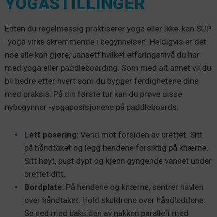
YOGASTILLINGER
Enten du regelmessig praktiserer yoga eller ikke, kan SUP
-yoga virke skremmende i begynnelsen. Heldigvis er det
noe alle kan gjøre, uansett hvilket erfaringsnivå du har
med yoga eller paddleboarding. Som med alt annet vil du
bli bedre etter hvert som du bygger ferdighetene dine
med praksis. På din første tur kan du prøve disse
nybegynner -yogaposisjonene på paddleboards.
Lett posering:
Vend mot forsiden av brettet. Sitt
på håndtaket og legg hendene forsiktig på knærne.
Sitt høyt, pust dypt og kjenn gyngende vannet under
brettet ditt.
Bordplate:
På hendene og knærne, sentrer navlen
over håndtaket. Hold skuldrene over håndleddene.
Se ned med baksiden av nakken parallelt med