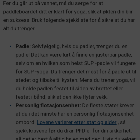
Før du går ut på vannet, må du sørge for at
paddleboardet ditt er klart for yoga, slik at økten din blir
en suksess. Bruk følgende sjekkliste for å sikre at du har
alt du trenger.
Padle:
Selvfølgelig, hvis du padler, trenger du en
padle! Det kan være lurt å finne en justerbar padle,
selv om en hvilken som helst SUP -padle vil fungere
for SUP -yoga. Du trenger det mest for å padle ut til
stedet og tilbake til kysten. Mens du trener yoga, vil
du holde padlen festet til siden av brettet eller
festet i bånd, slik at den ikke flyter vekk.
Personlig flotasjonsenhet:
De fleste stater krever
at du i det minste har en personlig flotasjonsenhet
ombord.
Lovene varierer etter stat og alder
, så
sjekk kravene før du drar. PFD er for din sikkerhet,
så det er best å alltid ha en med deg. Hvis du velger