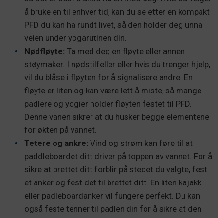
å bruke en til enhver tid, kan du se etter en kompakt
PFD du kan ha rundt livet, så den holder deg unna
veien under yogarutinen din.
Nødfløyte:
Ta med deg en fløyte eller annen
støymaker. I nødstilfeller eller hvis du trenger hjelp,
vil du blåse i fløyten for å signalisere andre. En
fløyte er liten og kan være lett å miste, så mange
padlere og yogier holder fløyten festet til PFD.
Denne vanen sikrer at du husker begge elementene
for økten på vannet.
Tetere og ankre:
Vind og strøm kan føre til at
paddleboardet ditt driver på toppen av vannet. For å
sikre at brettet ditt forblir på stedet du valgte, fest
et anker og fest det til brettet ditt. En liten kajakk
eller padleboardanker vil fungere perfekt. Du kan
også feste tenner til padlen din for å sikre at den