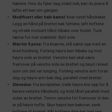
hælene. Hvis du føler deg stabil nok, kan du prøve å
løfte ett ben om gangen.
Modifisert eller halv kamel:
Knel rundt håndtaket.
Legg en hånd på brettet bak føttene, løft hoftene
og strekk motsatt hånd tilbake over hodet. Tuck
tærne for mer stabilitet. Bytt side.
Warrior ll pose:
Fra knærne, stå sakte opp med en
bred holdning. Forleng høyre ben tilbake og mot
høyre side av brettet. Venstre ben skal være
fremover på venstre side av brettet og bøyd i kneet
som om det var lunging. Forleng venstre arm foran
deg og høyre arm bak deg, parallelt med brettet.
Slevedue:
Fra bordplaten, trekk høyre kne opp for å
berøre venstre håndledd, og hold låret parallelt med
siden av brettet. Tomm venstre fot fremover til den
er på høyre hofte. Skyv høyre ben bakover, senk
hoftene til brettet. Når hoftene dine har lagt seg,