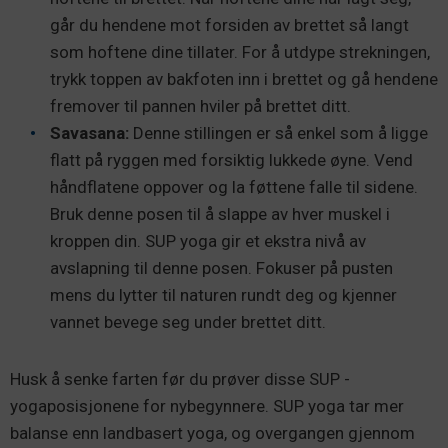
går du hendene mot forsiden av brettet så langt
som hoftene dine tillater. For å utdype strekningen,
trykk toppen av bakfoten inn i brettet og gå hendene
fremover til pannen hviler på brettet ditt.
Savasana:
Denne stillingen er så enkel som å ligge
flatt på ryggen med forsiktig lukkede øyne. Vend
håndflatene oppover og la føttene falle til sidene.
Bruk denne posen til å slappe av hver muskel i
kroppen din. SUP yoga gir et ekstra nivå av
avslapning til denne posen. Fokuser på pusten
mens du lytter til naturen rundt deg og kjenner
vannet bevege seg under brettet ditt.
Husk å senke farten før du prøver disse SUP -
yogaposisjonene for nybegynnere. SUP yoga tar mer
balanse enn landbasert yoga, og overgangen gjennom