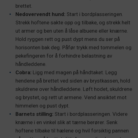
brettet.
Nedovervendt hund:
Start i bordplasseringen.
Strekk hoftene sakte opp og tilbake, og strekk helt
ut armer og ben uten å låse albuene eller knærne.
Hold ryggen rett og pust dypt mens du ser på
horisonten bak deg. Påfør trykk med tommelen og
pekefingeren for å forhindre belastning av
håndleddene.
Cobra:
Ligg med magen på håndtaket. Legg
hendene på brettet ved siden av brystkassen, hold
skuldrene over håndleddene. Løft hodet, skuldrene
og brystet, og rett ut armene. Vend ansiktet mot
himmelen og pust dypt.
Barnets stilling:
Start i bordplasseringen. Videre
knærne i en vinkel slik at tærne berører. Senk
hoftene tilbake til hælene og hvil forsiktig pannen