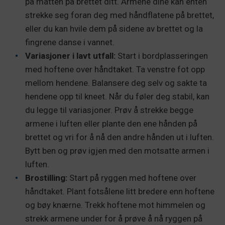
på matten på brettet ditt. Armene dine kan enten
strekke seg foran deg med håndflatene på brettet,
eller du kan hvile dem på sidene av brettet og la
fingrene danse i vannet.
Variasjoner i lavt utfall:
Start i bordplasseringen
med hoftene over håndtaket. Ta venstre fot opp
mellom hendene. Balansere deg selv og sakte ta
hendene opp til kneet. Når du føler deg stabil, kan
du legge til variasjoner. Prøv å strekke begge
armene i luften eller plante den ene hånden på
brettet og vri for å nå den andre hånden ut i luften.
Bytt ben og prøv igjen med den motsatte armen i
luften.
Brostilling:
Start på ryggen med hoftene over
håndtaket. Plant fotsålene litt bredere enn hoftene
og bøy knærne. Trekk hoftene mot himmelen og
strekk armene under for å prøve å nå ryggen på