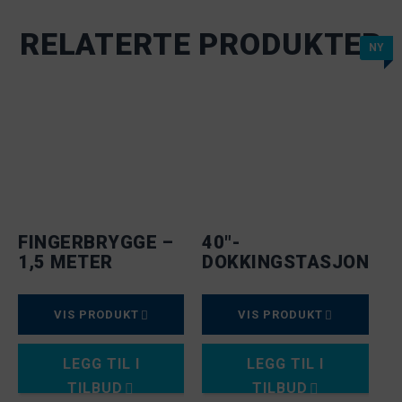
RELATERTE PRODUKTER
NY
FINGERBRYGGE –
40"-
1,5 METER
DOKKINGSTASJON
VIS PRODUKT
VIS PRODUKT
LEGG TIL I
LEGG TIL I
TILBUD
TILBUD