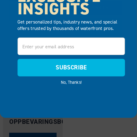
INSIGHTS
VIS PRODUKT
LEGG TIL I
TILBUD
Get personalized tips, industry news, and special
LEGG TIL I
offers trusted by thousands of waterfront pros.
TILBUD
Email
SUBSCRIBE
No, Thanks!
OPPBEVARINGSBOKS