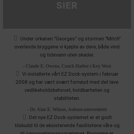
SIER
Under orkanen "Georges" og stormen "Mitch"
overlevde bryggene vi kjøpte av dere, både vind
og tidevann uten skader.
- Claude E. Owens, Conch Harbor i Key West
Vi installerte vårt EZ Dock-system i februar
2008 og har vært svært fornøyd med det lave
vedlikeholdsbehovet, holdbarheten og
stabiliteten.
- Dr. Alan E. Wilson, Auburn-universitetet
Det nye EZ Dock-systemet er et godt
tilskudd til de eksisterende fasilitetene våre og
til juniorseilingsprogrammet. Bryggene er