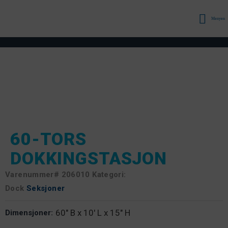
Menyen
60-TORS
DOKKINGSTASJON
Varenummer#
206010 Kategori:
Dock
Seksjoner
60" B x 10' L x 15" H
Dimensjoner: