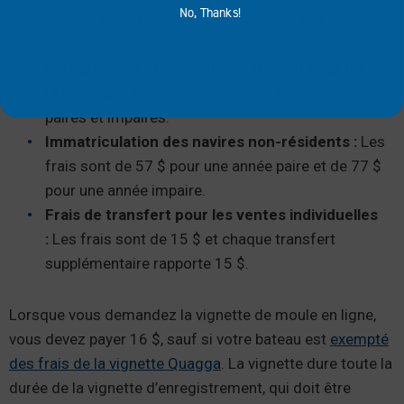
No, Thanks!
immatriculer votre bateau en Californie à partir de 2024 :
Enregistrement original du bâtiment pour les
résidents :
Les frais sont de 29 $ pour les années
paires et impaires.
Immatriculation des navires non-résidents :
Les
frais sont de 57 $ pour une année paire et de 77 $
pour une année impaire.
Frais de transfert pour les ventes individuelles
:
Les frais sont de 15 $ et chaque transfert
supplémentaire rapporte 15 $.
Lorsque vous demandez la vignette de moule en ligne,
vous devez payer 16 $, sauf si votre bateau est
exempté
des frais de la vignette Quagga
. La vignette dure toute la
durée de la vignette d’enregistrement, qui doit être