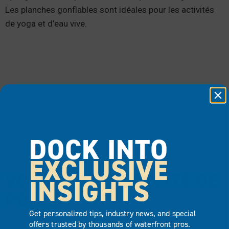
Les planches gonflables sont idéales pour les activités
de yoga et d’eau vive.
DOCK INTO
EXCLUSIVE
VOLUME ET CAPACITÉ DE
INSIGHTS
POIDS
Get personalized tips, industry news, and special
offers trusted by thousands of waterfront pros.
Lorsque vous magasinez une nouvelle planche à pagaie,