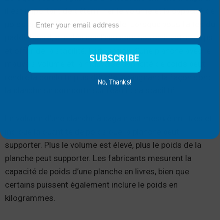
il est important de déterminer le volume et la capacité de
Email
poids appropriés pour votre taille. Lorsque vous faites du
paddleboard, elle déplace l’eau pour soutenir votre corps
et offrir de la stabilité. L’utilisation d’une planche avec le
SUBSCRIBE
mauvais volume et la mauvaise capacité de poids peut
rendre la conduite plus difficile, changeant la façon dont
No, Thanks!
la planche se comporte sur l’eau et sa stabilité.
Le volume d’une planche à pagaie est mesuré en litres et
indique la quantité de poids que la planche peut
supporter. Plus le volume est élevé, plus le poids de la
planche peut supporter. Les fabricants mesurent la
capacité de poids d’une planche en livres, bien que
certains puissent également inclure le poids en
kilogrammes.