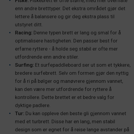
Fiske:
Fiskebrett er ofte større, med mer overflate
enn andre bretttyper. Det ekstra området gjør det
lettere å balansere og gir deg ekstra plass til
utstyret ditt.
Racing:
Denne typen brett er lang og smal for å
optimalisere hastigheten. Den passer best for
erfarne ryttere - å holde seg stabil er ofte mer
utfordrende enn andre stiler.
Surfing:
Et surfepaddleboard ser ut som et tykkere,
bredere surfebrett. Selv om formen gjør den nyttig
for å ri på bølger og manøvrere gjennom vannet,
kan den være mer utfordrende for ryttere å
kontrollere. Dette brettet er et bedre valg for
dyktige padlere.
Tur:
Du kan oppleve den beste gli gjennom vannet
med et turbrett. Disse har en lang, men stabil
design som er egnet for å reise lange avstander på