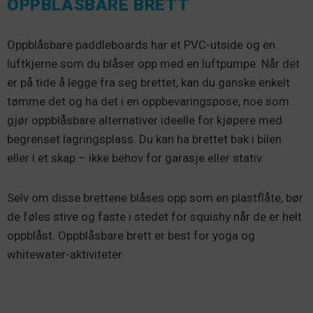
OPPBLÅSBARE BRETT
Oppblåsbare paddleboards har et PVC-utside og en
luftkjerne som du blåser opp med en luftpumpe. Når det
er på tide å legge fra seg brettet, kan du ganske enkelt
tømme det og ha det i en oppbevaringspose, noe som
gjør oppblåsbare alternativer ideelle for kjøpere med
begrenset lagringsplass. Du kan ha brettet bak i bilen
eller i et skap – ikke behov for garasje eller stativ.
Selv om disse brettene blåses opp som en plastflåte, bør
de føles stive og faste i stedet for squishy når de er helt
oppblåst. Oppblåsbare brett er best for yoga og
whitewater-aktiviteter.