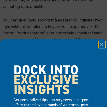
utfordrende, og endre hvordan brettet presterer på
vannet og dets stabilitet.
Volumet til et paddleboard måles i liter og indikerer hvor
mye vekt brettet tåler. Jo høyere volum, jo mer vekt tåler
brettet. Produsenter måler et bretts vektkapasitet i pund,
selv om noen også kan inkludere vekten i kilo.
Det er viktig å merke seg at kroppsvekten din og alt
utstyr du tar med deg på brettet vil påvirke hvordan det
DOCK INTO
flyter. Hvis du og utstyret ditt overskrider et
paddleboards praktiske vektgrense, vil brettet sykle
EXCLUSIVE
lavere, noe som gjør det mer utfordrende å padle og
INSIGHTS
manøvrere gjennom vannet.
Før du velger ut et nytt paddleboard, vurder skrogtypen i
Get personalized tips, industry news, and special
offers trusted by thousands of waterfront pros.
forhold til volum og vektkapasitet. De fleste planende