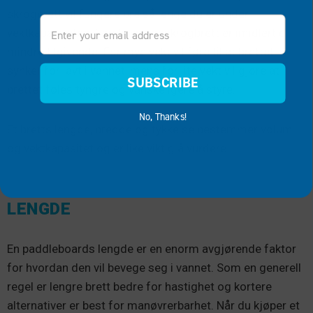
skrogbrett vil fungere bra så lenge du er under
Email
vektkapasiteten. Forskyvningsskrogbrett er imidlertid
mindre tilgivende. For mye vekt vil føre til at brettet
synker for lavt i vannet, mens for lite vekt vil gjøre at
SUBSCRIBE
brettet føles tyngre og vanskeligere å styre.
No, Thanks!
Et bretts lengde, bredde og tykkelse bestemmer volum
og vektkapasitet og er like viktig å vurdere.
LENGDE
En paddleboards lengde er en enorm avgjørende faktor
for hvordan den vil bevege seg i vannet. Som en generell
regel er lengre brett bedre for hastighet og kortere
alternativer er best for manøvrerbarhet. Når du kjøper et