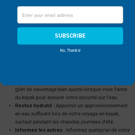
lunettes de soleil et de la crème solaire pour éviter les
Email
coups de soleil, la déshydratation
et d’autres problèmes
liés à la chaleur
. Bien que les journées d’été soient
propices aux activités de plein air, vous voudrez peut-être
SUBSCRIBE
éviter de faire du kayak pendant les températures de
pointe.
No, Thanks!
Voici d’autres conseils de sécurité à considérer :
Portez un gilet de sauvetage :
Portez toujours un
gilet de sauvetage bien ajusté lorsque vous faites
du kayak pour assurer votre sécurité sur l’eau.
Restez hydraté :
Apportez un approvisionnement
en eau suffisant lors de votre voyage en kayak,
surtout pendant les chaudes journées d’été.
Informez les autres :
Informez quelqu’un de votre