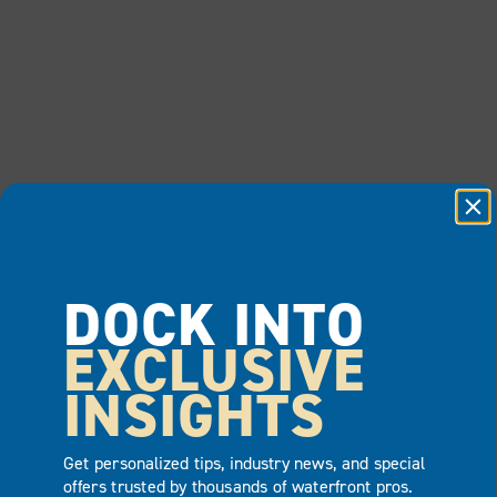
L’été est la haute saison pour le kayak au New
Hampshire, avec des températures chaudes et de
longues heures de clarté, parfaites pour les longues
DOCK INTO
excursions en canotage. Les lacs et les rivières sont les
plus chauds pendant cette période, ce qui la rend
EXCLUSIVE
agréable pour toutes sortes d’activités nautiques.
INSIGHTS
Vous voudrez vous habiller confortablement avec un
short et un t-shirt ou un maillot de bain, mais assurez-
Get personalized tips, industry news, and special
offers trusted by thousands of waterfront pros.
vous d’avoir une protection solaire avec un chapeau, des