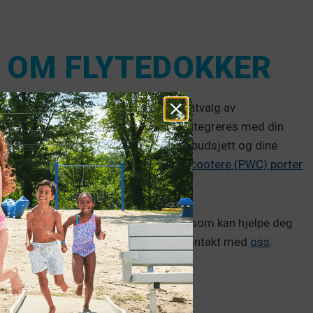
 OM FLYTEDOKKER
ebrygger
siden 1991, og har et bredt utvalg av
 eiendom. Alle våre flytebrygger kan integreres med din
 slik at den passer til din plass, ditt budsjett og dine
e
formål, kajakk- og
personlige vannscootere (PWC)
porter
asjonen ved vannkanten.
e vi får fra kunder, sammen med svar som kan hjelpe deg
 spørsmål, er du velkommen til å ta kontakt med
oss
.