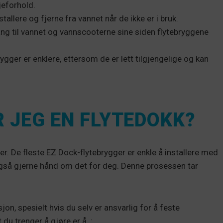
njeforhold.
tallere og fjerne fra vannet når de ikke er i bruk.
ng til vannet og vannscooterne sine siden flytebryggene
gger er enklere, ettersom de er lett tilgjengelige og kan
 JEG EN FLYTEDOKK?
er. De fleste EZ Dock-flytebrygger er enkle å installere med
r også gjerne hånd om det for deg. Denne prosessen tar
on, spesielt hvis du selv er ansvarlig for å feste
 du trenger å gjøre er å..: