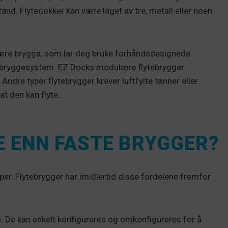
and. Flytedokker kan være laget av tre, metall eller noen
ære brygga, som lar deg bruke forhåndsdesignede
le bryggesystem. EZ Docks modulære flytebrygger
Andre typer flytebrygger krever luftfylte tønner eller
t den kan flyte.
E ENN FASTE BRYGGER?
per. Flytebrygger har imidlertid disse fordelene fremfor
. De kan enkelt konfigureres og omkonfigureres for å