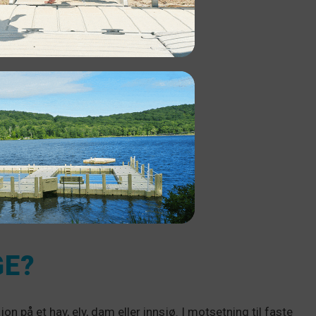
GE?
on på et hav, elv, dam eller innsjø. I motsetning til faste