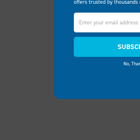
offers trusted by thousands 
Email
SUBSC
No, Tha