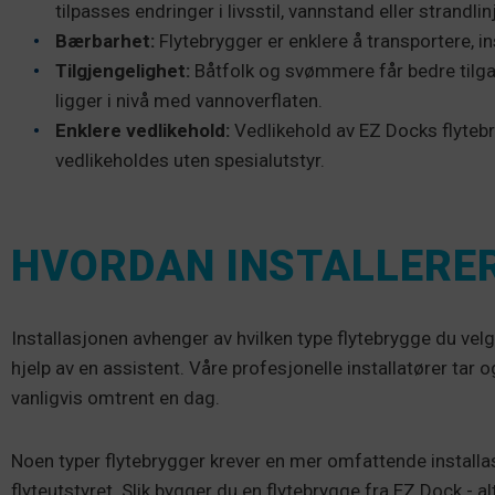
tilpasses endringer i livsstil, vannstand eller strandli
Bærbarhet:
Flytebrygger er enklere å transportere, ins
Tilgjengelighet:
Båtfolk og svømmere får bedre tilga
ligger i nivå med vannoverflaten.
Enklere vedlikehold:
Vedlikehold av EZ Docks flytebry
vedlikeholdes uten spesialutstyr.
HVORDAN INSTALLERER
Installasjonen avhenger av hvilken type flytebrygge du velg
hjelp av en assistent. Våre profesjonelle installatører ta
vanligvis omtrent en dag.
Noen typer flytebrygger krever en mer omfattende installasj
flyteutstyret. Slik bygger du en flytebrygge fra EZ Dock - alt