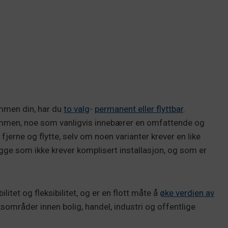
ommen din, har du
to valg
-
permanent eller flyttbar
.
dammen, noe som vanligvis innebærer en omfattende og
fjerne og flytte, selv om noen varianter krever en like
rygge som ikke krever komplisert installasjon, og som er
itet og fleksibilitet, og er en flott måte å
øke verdien
av
ksområder innen bolig, handel, industri og offentlige