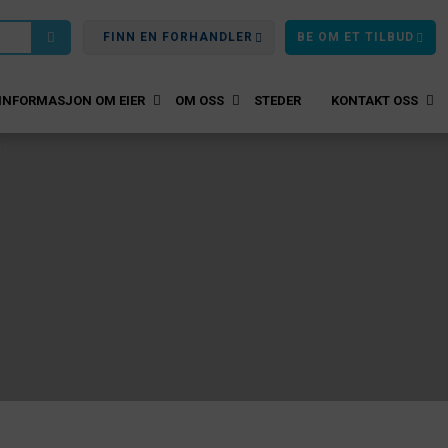
FINN EN FORHANDLER
BE OM ET TILBUD
INFORMASJON OM EIER
OM OSS
STEDER
KONTAKT OSS