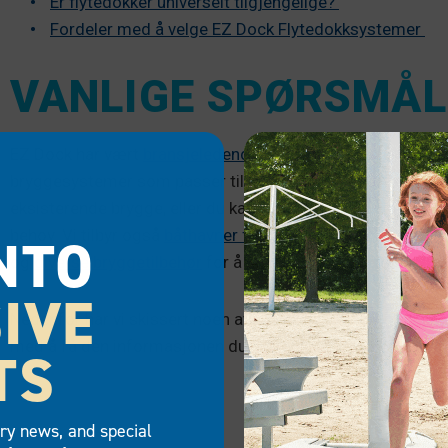
Er flytedokker universelt tilgjengelige?
Fordeler med å velge EZ Dock Flytedokksystemer
VANLIGE SPØRSMÅL
EZ Dock har vært
bransjeledende innen modulbaserte flyt
bryggesystemer som passer til din private eller offentlige
eksisterende brygge, eller du kan skreddersy din egen layout
behov. Vi tilbyr også
båthavner for private og kommersiell
NTO
og
diverse bryggetilbehør
for å skape den perfekte destin
IVE
Nedenfor har vi skissert noen av de vanligste spørsmålen
med å få den informasjonen du trenger. Hvis du har andre
TS
try news, and special