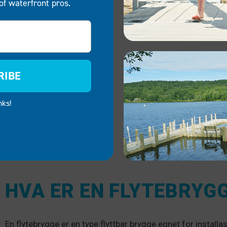
of waterfront pros.
RIBE
nks!
HVA ER EN FLYTEBRYG
En flytebrygge er en type flyttbar brygge egnet for installasj