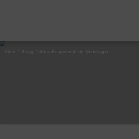
Hjem
"
Blogg
"
Ofte stilte spørsmål om flytebrygger
Hjem
"
Blogg
"
Ofte stilte spørsmål om flytebrygger