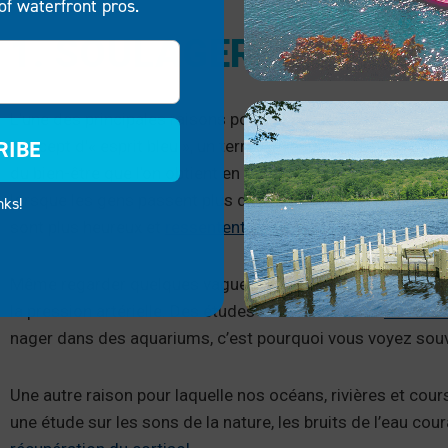
of waterfront pros.
1. SOULAGER LE STRES
L’une des principales raisons pour lesquelles la navigation
RIBE
concept d'« esprit bleu », un terme inventé par le biologiste
du bien-être que l’on obtient en étant sur, dans ou près d
lorsque les gens passent plus de temps dans les espaces b
nks!
sont plus heureux et
ressentent moins d’anxiété
.
Même regarder quelques vagues qui lèchent le quai peut
f
la pression artérielle. Des études ont aussi trouvé
des effe
nager dans des aquariums, c’est pourquoi vous voyez souv
Une autre raison pour laquelle nos océans, rivières et cours
une étude sur les sons de la nature, les bruits de l’eau co