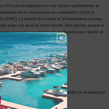
us offre une échappatoire à vos tâches quotidiennes et
 plaisance ne se résume pas aux sensations fortes à
le (PWC). La variété d’activités et d’événements sociaux
mps avec vos amis et votre famille. Aller pêcher, souper à
oisière en soirée vous donne ces moments pour ralentir et
ATION DE
RE LA SANTÉ
otre esprit et votre bien-être mental, allant de la réduction