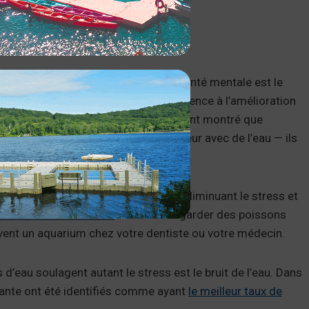
S ET L’ANXIÉTÉ
 de plaisance est bénéfique pour la santé mentale est le
 marin Wallace J. Nichols. Il fait référence à l’amélioration
e l’eau. De nombreuses autres études ont montré que
leus — n’importe quel espace extérieur avec de l’eau — ils
aire baisser votre rythme cardiaque
, diminuant le stress et
ts calmants similaires
à ceux de regarder des poissons
ent un aquarium chez votre dentiste ou votre médecin.
 d’eau soulagent autant le stress est le bruit de l’eau. Dans
urante ont été identifiés comme ayant
le meilleur taux de