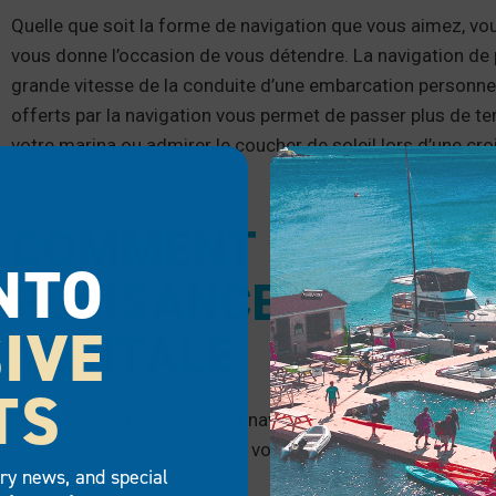
Quelle que soit la forme de navigation que vous aimez, vo
vous donne l’occasion de vous détendre. La navigation de
grande vitesse de la conduite d’une embarcation personnel
offerts par la navigation vous permet de passer plus de te
votre marina ou admirer le coucher de soleil lors d’une cr
connecter avec vos proches.
COMMENT LA NAVIG
NTO
PLAISANCE AMÉLIO
IVE
MENTALE
TS
Explorons les bienfaits de la navigation de plaisance pour v
du stress à l’amélioration de vos capacités cognitives.
try news, and special