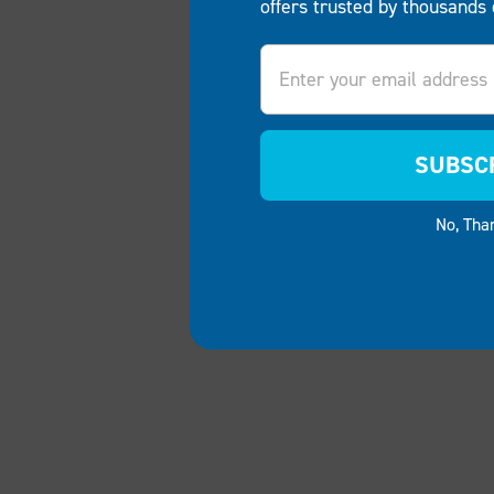
offers trusted by thousands 
Email
SUBSC
No, Tha