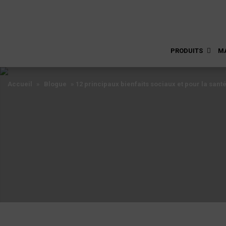
PRODUITS
M
Accueil
»
Blogue
»
12 principaux bienfaits sociaux et pour la sant
Accueil
»
Blogue
»
12 principaux bienfaits sociaux et pour la sant