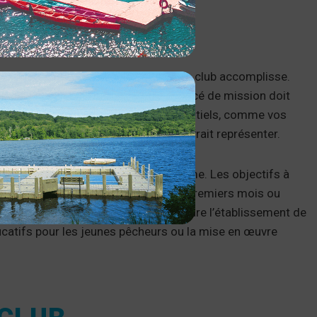
S DU CLUB
’établir ce que vous voulez que votre club accomplisse.
ctifs et valeurs du club. Votre énoncé de mission doit
b. Faites participer les membres potentiels, comme vos
es précieuses sur ce que le club devrait représenter.
 des objectifs à court et à long terme. Les objectifs à
nombre de membres au cours des six premiers mois ou
bjectifs à long terme pourraient inclure l’établissement de
catifs pour les jeunes pêcheurs ou la mise en œuvre