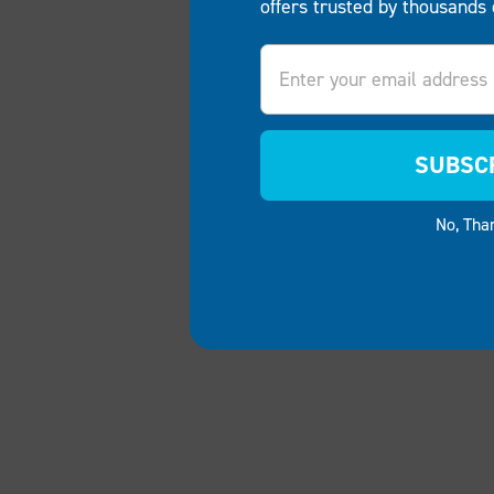
offers trusted by thousands 
Email
SUBSC
No, Tha