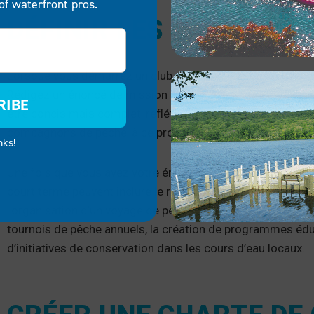
of waterfront pros.
DÉFINIR LES OBJECTIF
Lorsque vous démarrez un club de pêche, il est essentiel d
Rédigez un énoncé de mission résumant les principaux obje
RIBE
être concis mais complet, reflétant l’essence de votre clu
compagnons de pêche, à ce processus pour obtenir des idé
nks!
Une fois que vous avez votre énoncé de mission, fixez-vous
court terme peuvent inclure le recrutement d’un certain 
l’organisation d’un voyage de pêche inaugural réussi. Les o
tournois de pêche annuels, la création de programmes édu
d’initiatives de conservation dans les cours d’eau locaux.