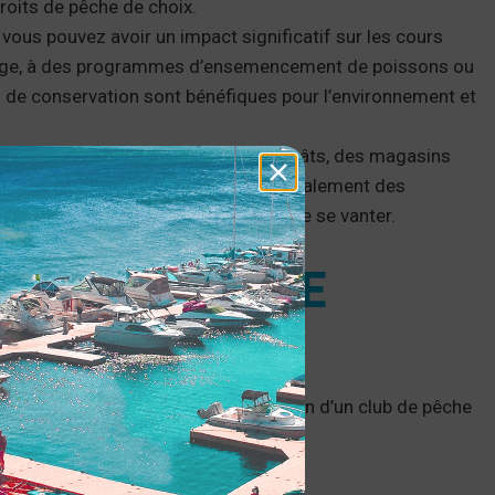
oits de pêche de choix.
 vous pouvez avoir un impact significatif sur les cours
toyage, à des programmes d’ensemencement de poissons ou
ts de conservation sont bénéfiques pour l’environnement et
des rabais avec des magasins d’appâts, des magasins
 locaux. Certains clubs organisent également des
 et la chance de gagner des prix ou de se vanter.
 UN CLUB DE
ons dans le vif du sujet de la création d’un club de pêche
ontinue de prospérer.