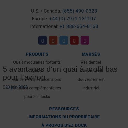
U.S. / Canada:
(855) 490-0323
Europe:
+44 (0) 7971 131107
International:
+1 888-654-8168
PRODUITS
MARSÉS
Quais modulaires flottants
Résidentiel
5 avantages d’un quai à profil bas
Ports
Commercial
pour l’aviron
Lancements et ascensions
Gouvernement
23 juin 2020
Modules complémentaires
Industriel
pour les docks
RESSOURCES
INFORMATIONS DU PROPRIÉTAIRE
À PROPOS D’EZ DOCK