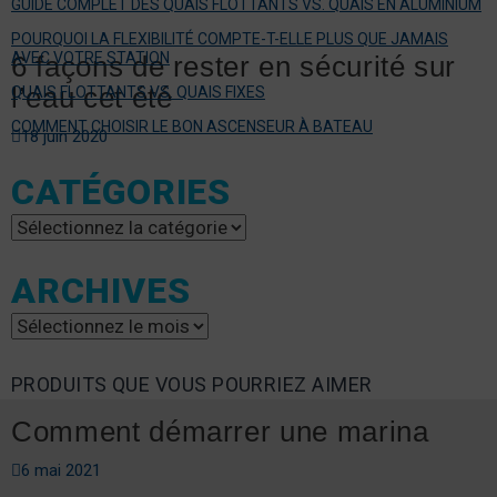
GUIDE COMPLET DES QUAIS FLOTTANTS VS. QUAIS EN ALUMINIUM
POURQUOI LA FLEXIBILITÉ COMPTE-T-ELLE PLUS QUE JAMAIS
AVEC VOTRE STATION
6 façons de rester en sécurité sur
l’eau cet été
QUAIS FLOTTANTS VS. QUAIS FIXES
COMMENT CHOISIR LE BON ASCENSEUR À BATEAU
18 juin 2020
CATÉGORIES
Catégories
ARCHIVES
Archives
PRODUITS QUE VOUS POURRIEZ AIMER
Comment démarrer une marina
6 mai 2021