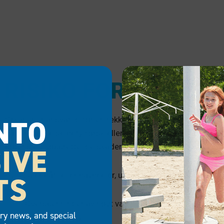
RISIKO FOR ORKAN
NTO
Orkaner er ansvarlig for en rekke typer eiendom og miljøsk
på forberedelse bety forskjellen mellom å beskytte et fart
IVE
potensielt uopprettelige skader når stormen har passert.
TS
Hvis du er båt- eller havneeier, utgjør orkaner følgende ri
Overspenninger av høyt vann –
ofte 10 fot eller høye
try news, and special
usikrede fartøy.