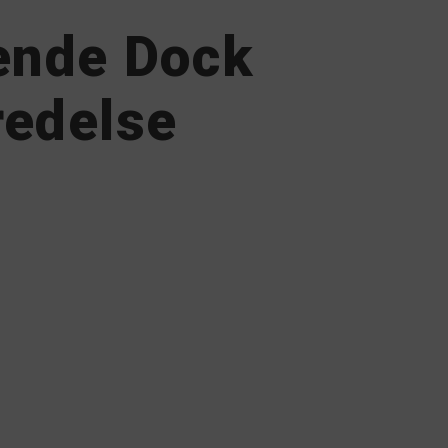
tende Dock
redelse