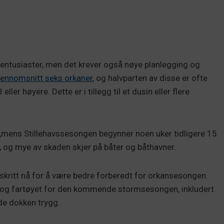
rtentusiaster, men det krever også nøye planlegging og
gjennomsnitt seks orkaner
, og halvparten av disse er ofte
ler høyere. Dette er i tillegg til et dusin eller flere
,
mens Stillehavssesongen begynner noen uker tidligere 15.
, og mye av skaden skjer på båter og båthavner.
 skritt nå for å være bedre forberedt for orkansesongen.
n og fartøyet for den kommende stormsesongen, inkludert
de dokken trygg.