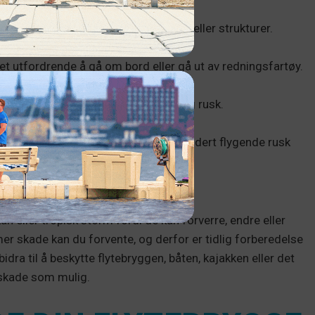
e trær eller strukturer.
ive ut til sjøs eller inn i andre båter eller strukturer.
 usikrede gjenstander inne i hytta.
et utfordrende å gå om bord eller gå ut av redningsfartøy.
toff og olje i vannet.
 glatte og bevege seg rundt skadelig rusk.
er skaper et farlig miljø nær vannet.
re vind og mer truende forhold, inkludert flygende rusk
gjøre vannet usikkert.
an eller tropisk storm fordi de kan forverre, endre eller
mer skade kan du forvente, og derfor er tidlig forberedelse
idra til å beskytte flytebryggen, båten, kajakken eller det
 skade som mulig.