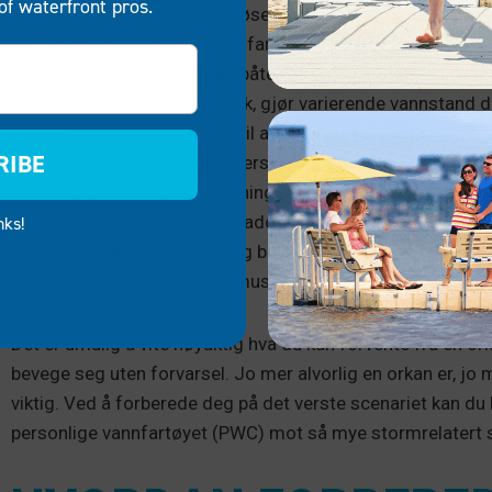
of waterfront pros.
Kraftig vind truer seil, løse gjenstander og nærliggend
Vind og regn kan løsne fartøy fra kaien, slik at de kan dr
Tunge bølger vil rocke båten frem og tilbake, og truer
Hvis du har en fast dokk, gjør varierende vannstand d
Stormskader kan føre til at båter lekker skadelig drivs
RIBE
Kraftig regnvær kan oversvømme fartøy, gjøre dokker
Skadede elektriske ledninger og fallende kraftledning
Orkaner kan skape tornadoer, noe som gir enda sterke
nks!
som kan skade kaien og båten.
Stormer vekker mye smuss og bakterier, noe som kan 
Det er umulig å vite nøyaktig hva du kan forvente fra en ork
bevege seg uten forvarsel. Jo mer alvorlig en orkan er, jo 
viktig. Ved å forberede deg på det verste scenariet kan du b
personlige vannfartøyet (PWC) mot så mye stormrelatert