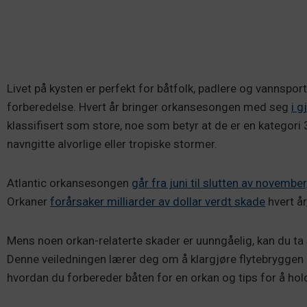
Livet på kysten er perfekt for båtfolk, padlere og vannspo
forberedelse. Hvert år bringer orkansesongen med seg
i 
klassifisert som store, noe som betyr at de er en kategori 3 el
navngitte alvorlige eller tropiske stormer.
Atlantic orkansesongen
går fra juni til slutten av november
Orkaner
forårsaker milliarder av dollar verdt skade
hvert år
Mens noen orkan-relaterte skader er uunngåelig, kan du ta
Denne veiledningen lærer deg om å klargjøre flytebrygge
hvordan du forbereder båten for en orkan og tips for å hol