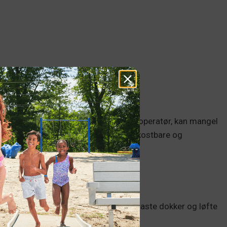
SESONGEN
ader. Hvis du er båtfører eller marinaoperatør, kan mangel
øy og en brygge eller å måtte forene kostbare og
siko for eiendommen din:
re
under sterke stormer – kan senke faste dokker og løfte