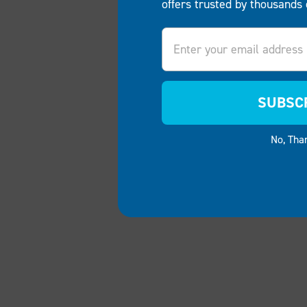
offers trusted by thousands 
Email
SUBSC
No, Tha