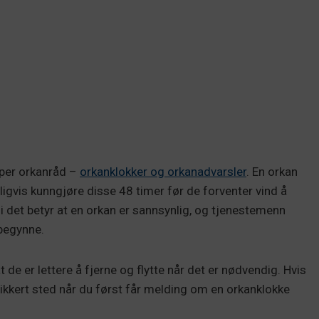
per orkanråd –
orkanklokker og orkanadvarsler
. En orkan
igvis kunngjøre disse 48 timer før de forventer vind å
i det betyr at en orkan er sannsynlig, og tjenestemenn
 begynne.
t de er lettere å fjerne og flytte når det er nødvendig. Hvis
sikkert sted når du først får melding om en orkanklokke