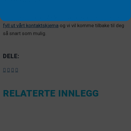
fra den nye kaien.
For et gratis tilbud på våre tilpassbare dock-løsninger,
fyll ut vårt kontaktskjema
og vi vil komme tilbake til deg
så snart som mulig.
DELE:
RELATERTE INNLEGG