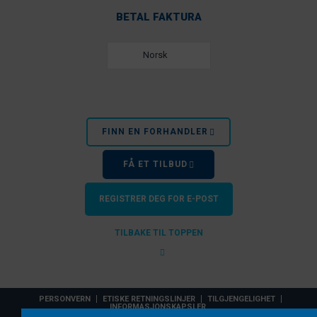
BETAL FAKTURA
Norsk
FINN EN FORHANDLER
FÅ ET TILBUD
REGISTRER DEG FOR E-POST
TILBAKE TIL TOPPEN
PERSONVERN
ETISKE RETNINGSLINJER
TILGJENGELIGHET
INFORMASJONSKAPSLER
EZ Dock, Inc. er et PlayPower, Inc.-selskap. © 2026 PlayPower, Inc. Alle