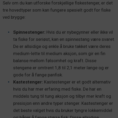
Selv om du kan utforske forskjellige fiskestenger, er det
tre hovedtyper som kan fungere spesielt godt for fiske
ved brygge:
Spinnestenger:
Hvis du er nybegynner eller ikke vil
ta fiske for seriøst, kan en spinnestang være svaret.
De er allsidige og enkle å bruke takket være deres
medium-lette til medium aksjon, som gir en fin
balanse mellom følsomhet og kraft. Disse
stengene er omtrent 1,8 til 2,1 meter lange og er
gode for å fange panfisk.
Kastestenger:
Kastestenger er et godt alternativ
hvis du har mer erfaring med fiske. De har en
middels tung til tung aksjon og tilbyr mer kraft og
presisjon enn andre typer stenger. Kastestenger er
det beste valget hvis du bruker tyngre lokkemiddel
og håper å fange større fisk. Disse allsidige