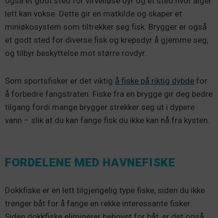
også et godt sted for virvelløse dyr og et sted hvor alger
lett kan vokse. Dette gir en matkilde og skaper et
miniøkosystem som tiltrekker seg fisk. Brygger er også
et godt sted for diverse fisk og krepsdyr å gjemme seg,
og tilbyr beskyttelse mot større rovdyr.
Som sportsfisker er det viktig
å fiske på riktig dybde
for
å forbedre fangstraten. Fiske fra en brygge gir deg bedre
tilgang fordi mange brygger strekker seg ut i dypere
vann – slik at du kan fange fisk du ikke kan nå fra kysten.
FORDELENE MED HAVNEFISKE
Dokkfiske er en lett tilgjengelig type fiske, siden du ikke
trenger båt for å fange en rekke interessante fisker.
Siden dokkfiske eliminerer behovet for båt, er det også