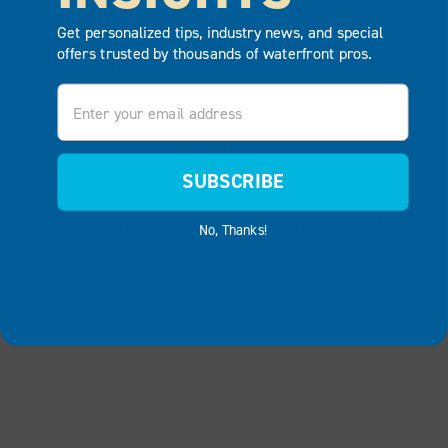
Get personalized tips, industry news, and special
Avhengig av arten kan bruk av lys være
en effektiv måte å
offers trusted by thousands of waterfront pros.
tiltrekke seg mer fisk på
. Hvis bryggen du fisker ved har
undervannslys, er det en bonus. Disse lysene tiltrekker
Email
seg ofte små insekter og plankton, som deretter
tiltrekker seg agnfisk og andre større fisker. Du kan
imidlertid også skape en lignende effekt ved å bruke et
SUBSCRIBE
taklys når du fisker om natten. Innenfor fiskemiljøet
regnes hvite, grønne og blå lys som de beste for å
No, Thanks!
tiltrekke fisk.