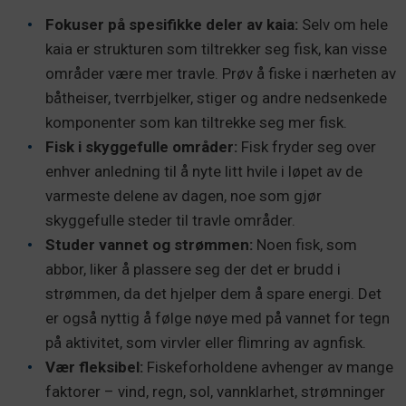
Fokuser på spesifikke deler av kaia:
Selv om hele
kaia er strukturen som tiltrekker seg fisk, kan visse
områder være mer travle. Prøv å fiske i nærheten av
båtheiser, tverrbjelker, stiger og andre nedsenkede
komponenter som kan tiltrekke seg mer fisk.
Fisk i skyggefulle områder:
Fisk fryder seg over
enhver anledning til å nyte litt hvile i løpet av de
varmeste delene av dagen, noe som gjør
skyggefulle steder til travle områder.
Studer vannet og strømmen:
Noen fisk, som
abbor, liker å plassere seg der det er brudd i
strømmen, da det hjelper dem å spare energi. Det
er også nyttig å følge nøye med på vannet for tegn
på aktivitet, som virvler eller flimring av agnfisk.
Vær fleksibel:
Fiskeforholdene avhenger av mange
faktorer – vind, regn, sol, vannklarhet, strømninger