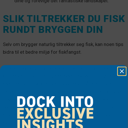
dine og forevige det fantastiske landskapet.
SLIK TILTREKKER DU FISK
RUNDT BRYGGEN DIN
Selv om brygger naturlig tiltrekker seg fisk, kan noen tips
bidra til et bedre miljø for fiskfangst.
Du kan forbedre sjansene dine for fangst allerede før du
begynner å fiske ved å være oppmerksom på støy når du
nærmer deg fiskeplassen. Høye lyder på brygga kan
skremme bort fisken, så nærm deg forsiktig og reduser
DOCK INTO
unødvendig støy mens du fisker på brygga. Du kan
EXCLUSIVE
fortsatt ha en god prat eller til og med lytte til litt rolig
musikk – bare vær oppmerksom på støynivået, spesielt
INSIGHTS
hvis du ikke får mange napp.