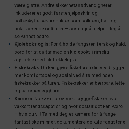
være glatte. Andre sikkerhetsnødvendigheter
inkluderer et godt førstehjelpsskrin og
solbeskyttelsesprodukter som solkrem, hatt og
polariserende solbriller – som også hjelper deg å
se vannet bedre.
Kjøleboks og is:
For å holde fangsten fersk og kald,
sørg for at du tar med en kjøleboks i rimelig
størrelse med tilstrekkelig is.
Fiskekrakk:
Du kan gjøre fisketuren din ved brygga
mer komfortabel og sosial ved å ta med noen
fiskekrakker på turen. Fiskekrakker er bærbare, lette
og sammenleggbare.
Kamera:
Noe av moroa med bryggefiske er hvor
vakkert landskapet er og hvor sosialt det kan være
– hvis du vil! Ta med deg et kamera for å fange
fantastiske minner, dokumentere de kule fangstene