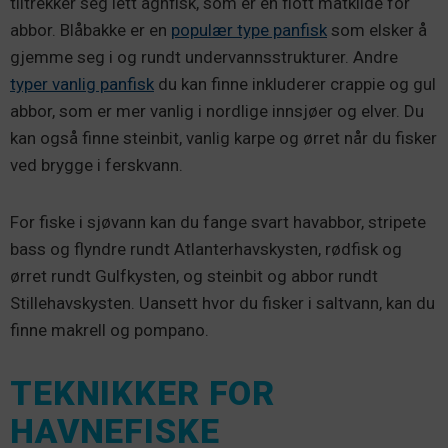
tiltrekker seg lett agnfisk, som er en flott matkilde for
abbor. Blåbakke er en
populær type panfisk
som elsker å
gjemme seg i og rundt undervannsstrukturer. Andre
typer vanlig panfisk
du kan finne inkluderer crappie og gul
abbor, som er mer vanlig i nordlige innsjøer og elver. Du
kan også finne steinbit, vanlig karpe og ørret når du fisker
ved brygge i ferskvann.
For fiske i sjøvann kan du fange svart havabbor, stripete
bass og flyndre rundt Atlanterhavskysten, rødfisk og
ørret rundt Gulfkysten, og steinbit og abbor rundt
Stillehavskysten. Uansett hvor du fisker i saltvann, kan du
finne makrell og pompano.
TEKNIKKER FOR
HAVNEFISKE