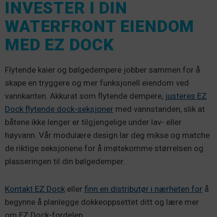
INVESTER I DIN
WATERFRONT EIENDOM
MED EZ DOCK
Flytende kaier og bølgedempere jobber sammen for å
skape en tryggere og mer funksjonell eiendom ved
vannkanten. Akkurat som flytende dempere,
justeres EZ
Dock flytende dock-seksjoner
med vannstanden, slik at
båtene ikke lenger er tilgjengelige under lav- eller
høyvann. Vår modulære design lar deg mikse og matche
de riktige seksjonene for å imøtekomme størrelsen og
plasseringen til din bølgedemper.
Kontakt EZ Dock
eller
finn en distributør i nærheten for
å
begynne å planlegge dokkeoppsettet ditt og lære mer
om EZ Dock-fordelen.