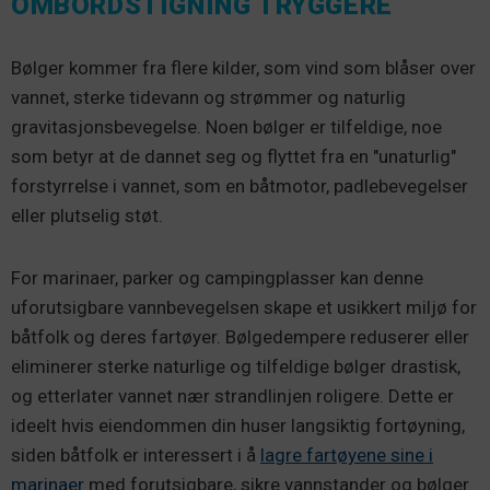
OMBORDSTIGNING TRYGGERE
Bølger kommer fra flere kilder, som vind som blåser over
vannet, sterke tidevann og strømmer og naturlig
gravitasjonsbevegelse. Noen bølger er tilfeldige, noe
som betyr at de dannet seg og flyttet fra en "unaturlig"
forstyrrelse i vannet, som en båtmotor, padlebevegelser
eller plutselig støt.
For marinaer, parker og campingplasser kan denne
uforutsigbare vannbevegelsen skape et usikkert miljø for
båtfolk og deres fartøyer. Bølgedempere reduserer eller
eliminerer sterke naturlige og tilfeldige bølger drastisk,
og etterlater vannet nær strandlinjen roligere. Dette er
ideelt hvis eiendommen din huser langsiktig fortøyning,
siden båtfolk er interessert i å
lagre fartøyene sine i
marinaer
med forutsigbare, sikre vannstander og bølger.