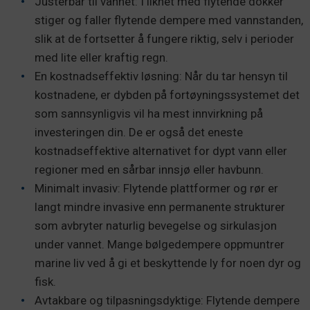
Justerbar til vannet: I likhet med flytende dokker
stiger og faller flytende dempere med vannstanden,
slik at de fortsetter å fungere riktig, selv i perioder
med lite eller kraftig regn.
En kostnadseffektiv løsning: Når du tar hensyn til
kostnadene, er dybden på fortøyningssystemet det
som sannsynligvis vil ha mest innvirkning på
investeringen din. De er også det eneste
kostnadseffektive alternativet for dypt vann eller
regioner med en sårbar innsjø eller havbunn.
Minimalt invasiv: Flytende plattformer og rør er
langt mindre invasive enn permanente strukturer
som avbryter naturlig bevegelse og sirkulasjon
under vannet. Mange bølgedempere oppmuntrer
marine liv ved å gi et beskyttende ly for noen dyr og
fisk.
Avtakbare og tilpasningsdyktige: Flytende dempere