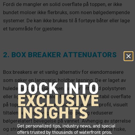
Fordi de mangler en solid overflate på toppen, er ikke
bundet moloer ikke flerbruks, som noen bølgedempende
systemer. De kan ikke brukes til å fortøye båter eller lage
et turområde for gjestene.
2. BOX BREAKER ATTENUATORS
Box breakers er et vanlig alternativ for eiendomseiere
som søker en langvarig, holdbar løsning. De er laget av
DOCK INTO
hulede betongbokser, noen ganger fylt med polystyren
EXCLUSIVE
eller lignende materialer, for å gi en sterk, stabil overflate
på toppen. Det endelige resultatet er en lavprofil, visuelt
INSIGHTS
tiltalende betongvegg som stopper og reduserer
bølgerelatert bevegelse på vannet. Avhengig av størrelse
Get personalized tips, industry news, and special
og strukturell stabilitet, kan boksebryteren støtte fiske,
offers trusted by thousands of waterfront pros.