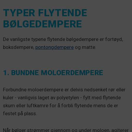
TYPER FLYTENDE
BØLGEDEMPERE
De vanligste typene flytende bølgedempere er fortøyd,
boksdempere,
pontongdempere
og matte.
1. BUNDNE MOLOERDEMPERE
Forbundne moloerdempere er delvis nedsenket rør eller
kuler - vanligvis laget av polyetylen - fylt med flytende
skum eller luftkamre for å forbli flytende mens de er
festet på plass.
Når bølger strømmer gjennom og under moloen, agiterer