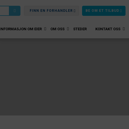
FINN EN FORHANDLER
BE OM ET TILBUD
INFORMASJON OM EIER
OM OSS
STEDER
KONTAKT OSS