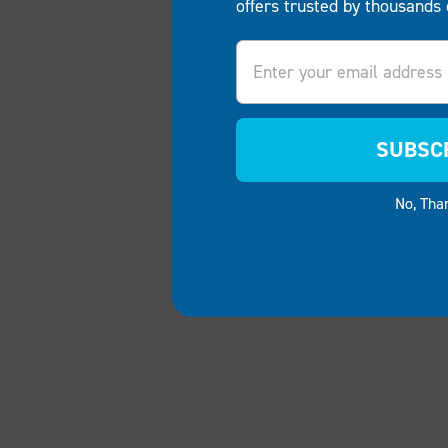
offers trusted by thousands 
Email
SUBSC
No, Tha