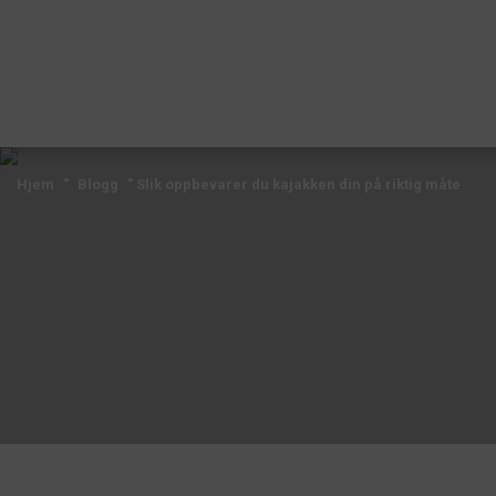
Hjem
"
Blogg
"
Slik oppbevarer du kajakken din på riktig måte
Hjem
"
Blogg
"
Slik oppbevarer du kajakken din på riktig måte