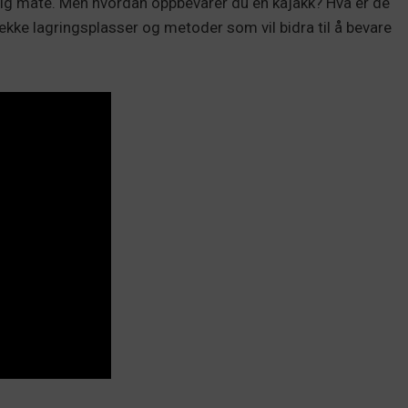
tig måte. Men hvordan oppbevarer du en kajakk? Hva er de
kke lagringsplasser og metoder som vil bidra til å bevare