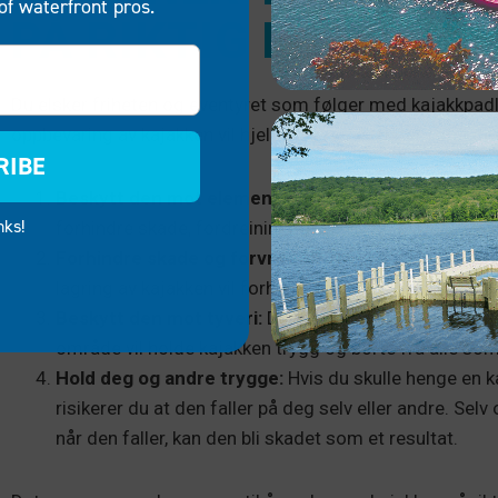
of waterfront pros.
PÅ RIKTIG MÅTE
Du elsker friheten og eventyret som følger med kajakkpadling
oppbevaring av kajakken vil hjelpe den vare lenger fordi den
RIBE
Beskytt den mot elementene:
Regn, snø og sol kan a
nks!
forhindre skade, fordreining, falming og andre prob
Forhindre skade og forvrengning:
Mens elementene k
lagring av kajakken vil forhindre bulker, forvrengning
Beskytt den mot tyveri:
Du må også være sikker på å 
område vil holde kajakken trygg og borte fra alle som
Hold deg og andre trygge:
Hvis du skulle henge en ka
risikerer du at den faller på deg selv eller andre. Selv
når den faller, kan den bli skadet som et resultat.