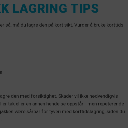
K LAGRING TIPS
ller så, må du lagre den på kort sikt. Vurder å bruke korttids
ma
lagre den med forsiktighet. Skader vil ikke nødvendigvis
eller tak eller en annen hendelse oppstår - men repeterende
kajakken være sårbar for tyveri med korttidslagring, siden du
.