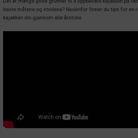
Det er mange gode grunner til å oppbevare kajakken på rik
beste måtene og stedene? Nedenfor finner du tips for en re
kajakken din gjennom alle årstider.