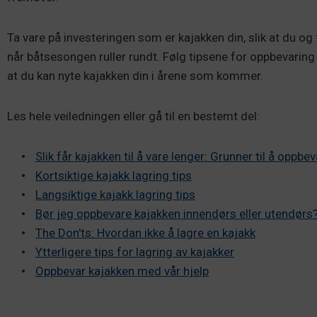
Ta vare på investeringen som er kajakken din, slik at du og 
når båtsesongen ruller rundt. Følg tipsene for oppbevaring a
at du kan nyte kajakken din i årene som kommer.
Les hele veiledningen eller gå til en bestemt del:
Slik får kajakken til å vare lenger: Grunner til å oppbe
Kortsiktige kajakk lagring tips
Langsiktige kajakk lagring tips
Bør jeg oppbevare kajakken innendørs eller utendørs
The Don'ts: Hvordan ikke å lagre en kajakk
Ytterligere tips for lagring av kajakker
Oppbevar kajakken med vår hjelp