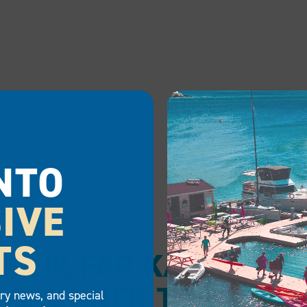
NTO
IVE
TS
SLIK FÅR KAJAKKEN 
GRUNNER TIL Å OP
try news, and special