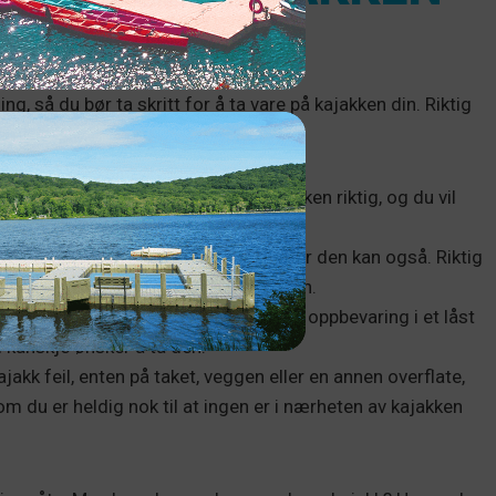
, så du bør ta skritt for å ta vare på kajakken din. Riktig
 vil:
lle påvirke kajakken. Oppbevar kajakken riktig, og du vil
lemer som været kan forårsake.
an skade kajakken din, slik du lagrer den kan også. Riktig
 og annen skade på sidene eller bunnen.
beskytte kajakken mot tyveri. Riktig oppbevaring i et låst
 kanskje ønsker å ta den.
jakk feil, enten på taket, veggen eller en annen overflate,
 om du er heldig nok til at ingen er i nærheten av kajakken