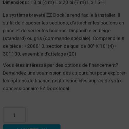
13 pi (4 m) L x 20 pi (7 m) L x 15 H
Dimensions :
Le système breveté EZ Dock le rend facile à installer. Il
suffit de disposer les sections, d’attacher les boulons en
place et de serrer les boulons. Disponible en beige
(standard) ou gris (commande spéciale). Comprend le #
de pièce : • 208010, section de quai de 80" X 10′ (4) •
301100, ensemble d’attelage (20)
Vous êtes intéressé par des options de financement?
Demandez une soumission dès aujourd’hui pour explorer
les options de financement disponibles auprès de votre
concessionnaire EZ Dock local.
quantité de Plateforme rectangulaire, 20' de long x 13' de
large