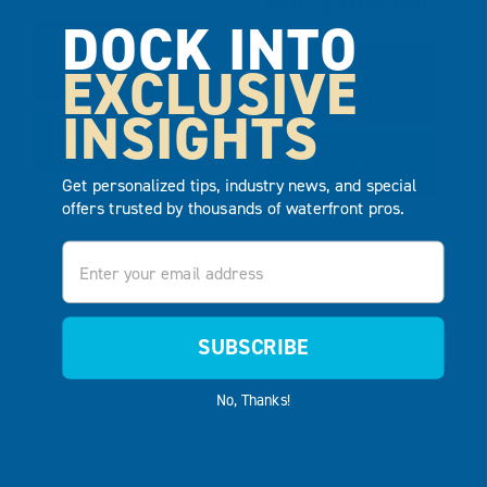
POLYÉTHYLÈNE
DOCK INTO
VOIR LE
EXCLUSIVE
VOIR LE
PRODUIT
PRODUIT
INSIGHTS
AJOUTER AU
AJOUTER AU
DEVIS
Get personalized tips, industry news, and special
DEVIS
offers trusted by thousands of waterfront pros.
Email
SUBSCRIBE
No, Thanks!