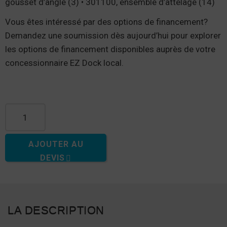
gousset d’angle (3) • 301100, ensemble d’attelage (14)
Vous êtes intéressé par des options de financement?
Demandez une soumission dès aujourd’hui pour explorer
les options de financement disponibles auprès de votre
concessionnaire EZ Dock local.
quantité de Station d’accueil en forme de F, 30 pi de long x
25 pi de largeur, avec station d’accueil pour les doigts de
40 po
AJOUTER AU
DEVIS
LA DESCRIPTION