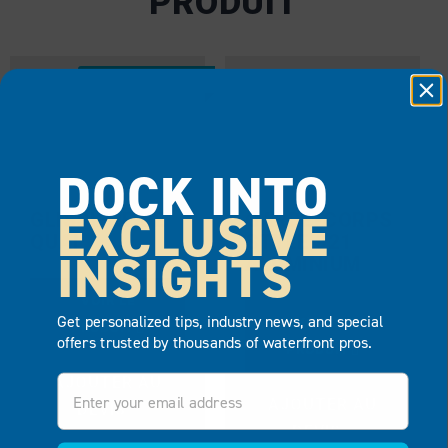
PRODUIT
MEILLEUR VENDEUR
DOCK INTO
EXCLUSIVE
GLISSIÈRE DE
GARDE-CORPS
QUAI
STYLE 921
INSIGHTS
ALUMINIUM
VOIR LE
Get personalized tips, industry news, and special
VOIR LE
PRODUIT
offers trusted by thousands of waterfront pros.
PRODUIT
Email
AJOUTER AU
AJOUTER AU
DEVIS
DEVIS