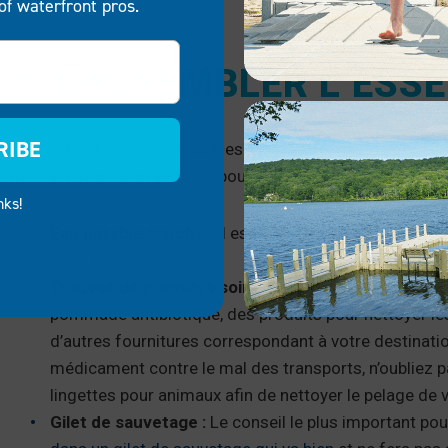
of waterfront pros.
4. RASSEMBLER L’ESSE
RIBE
Les propriétaires d’animaux les moins stressants sont ceux
de main avant le grand jour pour profiter du voyage en toute 
nks!
Eau potable fraîche :
Il est conseillé d’apporter au
avoir besoin.
Trousse de premiers soins :
La trousse de premiers 
pommade antibiotique, des produits pour nettoyer les p
d’autres fournitures correspondant à votre destination
médicament contre le mal des transports, n’oubliez pas d
lingettes pour animaux afin de nettoyer le pelage de vo
Gilet de sauvetage :
Le conseil le plus important pour