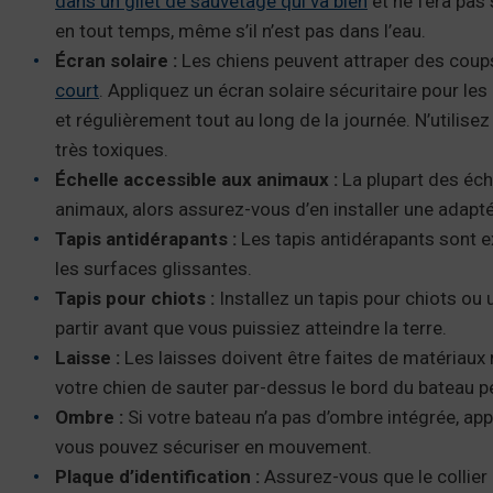
dans un gilet de sauvetage qui va bien
et ne fera pas 
en tout temps, même s’il n’est pas dans l’eau.
Écran solaire :
Les chiens peuvent attraper des coups
court
. Appliquez un écran solaire sécuritaire pour l
et régulièrement tout au long de la journée. N’utilise
très toxiques.
Échelle accessible aux animaux :
La plupart des éch
animaux, alors assurez-vous d’en installer une adapt
Tapis antidérapants :
Les tapis antidérapants sont 
les surfaces glissantes.
Tapis pour chiots :
Installez un tapis pour chiots ou
partir avant que vous puissiez atteindre la terre.
Laisse :
Les laisses doivent être faites de matériaux 
votre chien de sauter par-dessus le bord du bateau pen
Ombre :
Si votre bateau n’a pas d’ombre intégrée, a
vous pouvez sécuriser en mouvement.
Plaque d’identification :
Assurez-vous que le collier 