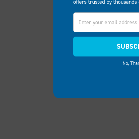
offers trusted by thousands 
Email
SUBSC
No, Tha