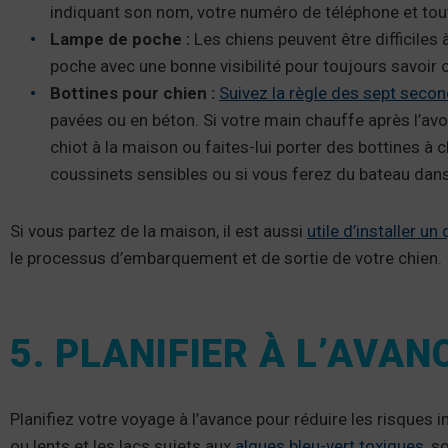
indiquant son nom, votre numéro de téléphone et tou
Lampe de poche :
Les chiens peuvent être difficiles
poche avec une bonne visibilité pour toujours savoir o
Bottines pour chien :
Suivez la règle des sept seco
pavées ou en béton. Si votre main chauffe après l’av
chiot à la maison ou faites-lui porter des bottines à 
coussinets sensibles ou si vous ferez du bateau dan
Si vous partez de la maison, il est aussi
utile d’installer un 
le processus d’embarquement et de sortie de votre chien.
5. PLANIFIER À L’AVAN
Planifiez votre voyage à l’avance pour réduire les risques 
ou lents et les lacs sujets aux
algues bleu-vert toxiques
, s