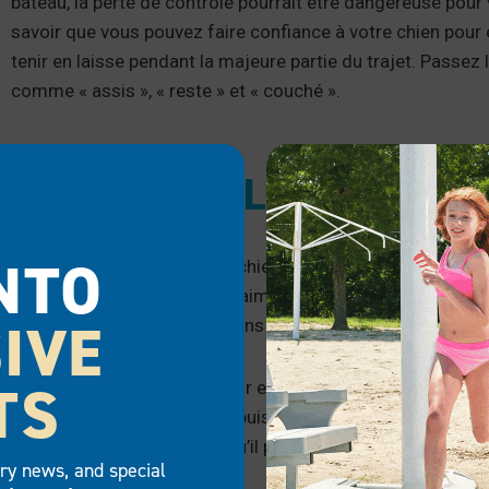
bateau, la perte de contrôle pourrait être dangereuse pour
savoir que vous pouvez faire confiance à votre chien pour
tenir en laisse pendant la majeure partie du trajet. Passe
comme « assis », « reste » et « couché ».
3. LAISSER LE TEMPS 
NTO
Ne supposez pas que votre chien appréciera l’eau ou l’expé
certaine race ou qu’il a déjà aimé des activités similaire
IVE
nouveaux stimuli et sensations qui peuvent causer de la pe
TS
Préparez votre chiot à réussir en lui laissant beaucoup de
sur la terre ferme pour qu’il puisse sentir et explorer le 
pour qu’il s’habitue au son qu’il produit. S’il semble incer
try news, and special
ce qu’il prenne confiance.