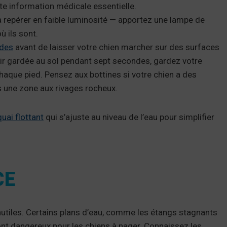
te information médicale essentielle.
 à repérer en faible luminosité — apportez une lampe de
ù ils sont.
ndes
avant de laisser votre chien marcher sur des surfaces
oir gardée au sol pendant sept secondes, gardez votre
chaque pied. Pensez aux bottines si votre chien a des
s une zone aux rivages rocheux.
quai flottant
qui s’ajuste au niveau de l’eau pour simplifier
CE
inutiles. Certains plans d’eau, comme les étangs stagnants
ont dangereux pour les chiens à nager. Connaissez les