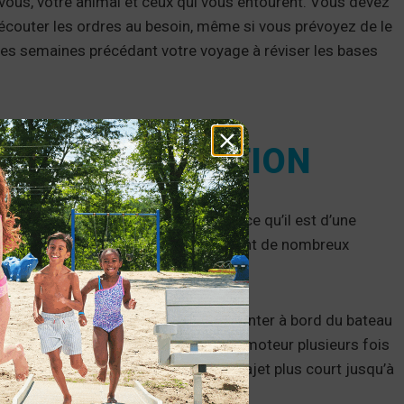
 vous, votre animal et ceux qui vous entourent. Vous devez
 écouter les ordres au besoin, même si vous prévoyez de le
z les semaines précédant votre voyage à réviser les bases
À L’ACCLIMATATION
rience de navigation simplement parce qu’il est d’une
s dans le passé. Les bateaux introduisent de nombreux
ur ou de la détresse.
 temps d’acclimatation. Laissez-le monter à bord du bateau
nouvel environnement, puis démarrez le moteur plusieurs fois
tain, envisagez de commencer par un trajet plus court jusqu’à