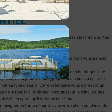
NTIEL
 qui viennent préparés! Ayez les articles suivants à portée
tranquillité d’esprit :
 moins deux fois plus d’eau douce que ce dont vous pensez
soins de votre chien devrait contenir des bandages, une
laies, de la poudre antistyptique, des pinces à épiler et
 et au type d’eau. Si votre vétérinaire vous a prescrit un
e le ranger à l’intérieur. Il est aussi utile d’inclure des
tre chien après qu’il soit sorti de l’eau.
 naviguer en toute sécurité avec votre chien est d’investir