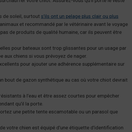
surchauffer votre chiot. Assurez-vous qu’il porte le veste
 de soleil, surtout
s’ils ont un pelage plus clair ou plus
es animaux et recommandé par le vétérinaire avant le voyage
z pas de produits de qualité humaine, car ils peuvent être
elles pour bateaux sont trop glissantes pour un usage par
ée aux chiens si vous prévoyez de nager.
excellents pour ajouter une adhérence supplémentaire sur
 un bout de gazon synthétique au cas où votre chiot devrait
résistants à l’eau et être assez courtes pour empêcher
dant qu’il la porte.
pportez une petite tente escamotable ou un parasol que
de votre chien est équipé d’une étiquette d’identification