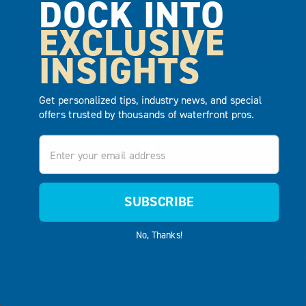
DOCK INTO
EXCLUSIVE
VOIR LE
VOIR LE
INSIGHTS
PRODUIT
PRODUIT
AJOUTER AU
AJOUTER AU
Get personalized tips, industry news, and special
DEVIS
DEVIS
offers trusted by thousands of waterfront pros.
Email
SUBSCRIBE
No, Thanks!