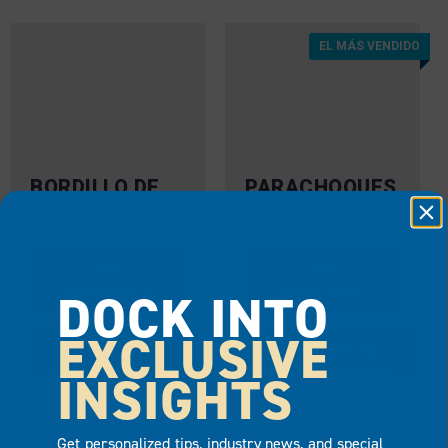
EL MÁS VENDIDO
BORDILLO DE
PARACHOQUES
SEGURIDAD
DE MUELLE
VER
VER
DOCK INTO
PRODUCTO
PRODUCTO
EXCLUSIVE
AÑADIR AL
AÑADIR AL
INSIGHTS
PRESUPUESTO
PRESUPUESTO
Get personalized tips, industry news, and special