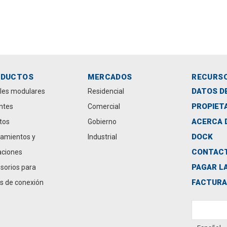
ODUCTOS
MERCADOS
RECURS
DATOS D
les modulares
Residencial
PROPIET
antes
Comercial
ACERCA 
tos
Gobierno
DOCK
amientos y
Industrial
CONTAC
aciones
PAGAR L
sorios para
FACTUR
s de conexión