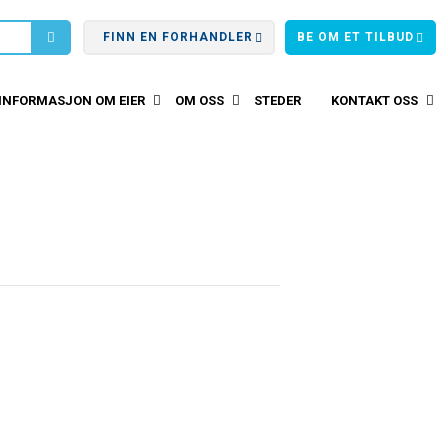
FINN EN FORHANDLER
BE OM ET TILBUD
INFORMASJON OM EIER
OM OSS
STEDER
KONTAKT OSS