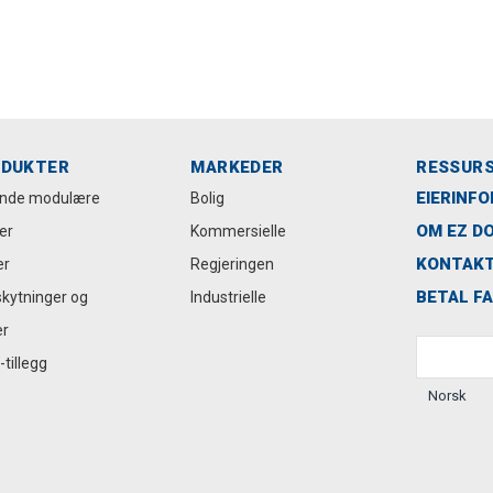
DUKTER
MARKEDER
RESSUR
EIERINF
ende modulære
Bolig
OM EZ D
er
Kommersielle
KONTAKT
er
Regjeringen
BETAL F
kytninger og
Industrielle
er
tillegg
Norsk