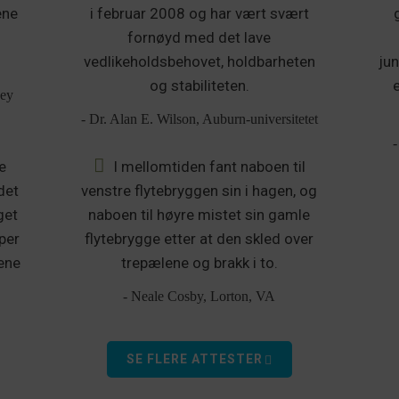
ene
i februar 2008 og har vært svært
fornøyd med det lave
vedlikeholdsbehovet, holdbarheten
ju
og stabiliteten.
Key
- Dr. Alan E. Wilson, Auburn-universitetet
-
e
I mellomtiden fant naboen til
det
venstre flytebryggen sin i hagen, og
get
naboen til høyre mistet sin gamle
per
flytebrygge etter at den skled over
tene
trepælene og brakk i to.
- Neale Cosby, Lorton, VA
SE FLERE ATTESTER