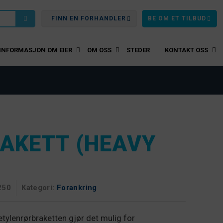
FINN EN FORHANDLER
BE OM ET TILBUD
INFORMASJON OM EIER
OM OSS
STEDER
KONTAKT OSS
AKETT (HEAVY
250
Kategori:
Forankring
etylenrørbraketten gjør det mulig for