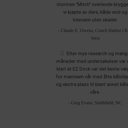
stormen "Mitch" overlevde brygg
vi kjøpte av dere, både vind og
tidevann uten skader.
- Claude E. Owens, Conch Harbor i 
West
Etter mye research og mang
måneder med undersøkelser var 
klart at EZ Dock var det beste val
for marinaen vår med åtte båtslip
og ekstra plass til blant annet bå
våre.
- Greg Evans, Smithfield, NC