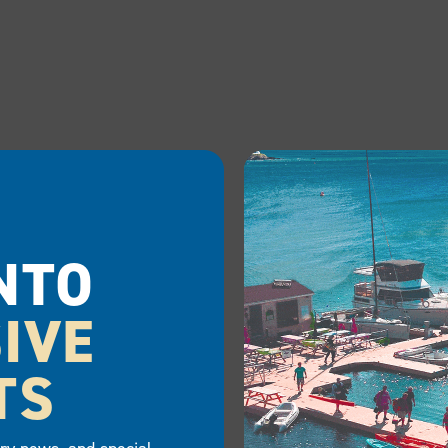
NTO
IVE
TS