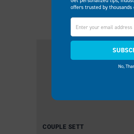
Get personalized tips, indus
offers trusted by thousands 
Email
BESTSE
SUBSC
No, Tha
COUPLE SETT