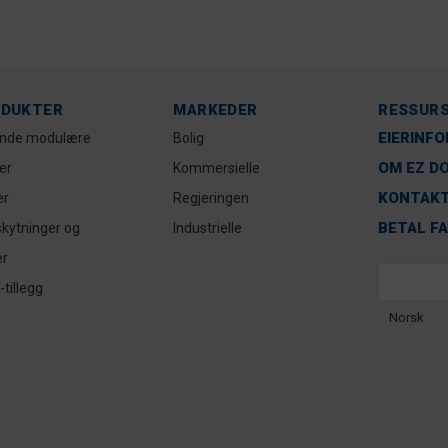
DUKTER
MARKEDER
RESSUR
EIERINF
ende modulære
Bolig
OM EZ D
er
Kommersielle
KONTAKT
er
Regjeringen
BETAL F
kytninger og
Industrielle
er
tillegg
Norsk