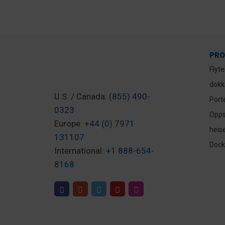
PRO
Flyt
dokk
U.S. / Canada:
(855) 490-
Port
0323
Opps
Europe:
+44 (0) 7971
heis
131107
Dock-
International:
+1 888-654-
8168