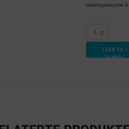
dokkingstasjoner å 
Rørbrakett (Heavy D
LEGG TIL I
TILBUD