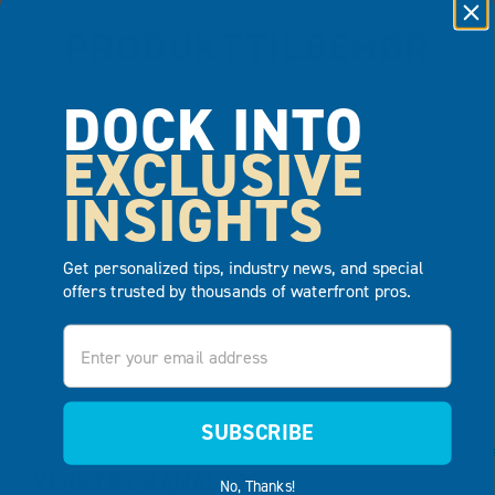
PRODUKTTILBEHØR
DOCK INTO
EXCLUSIVE
INSIGHTS
Get personalized tips, industry news, and special
offers trusted by thousands of waterfront pros.
Email
SUBSCRIBE
VERKTØY KANAL (20")
No, Thanks!