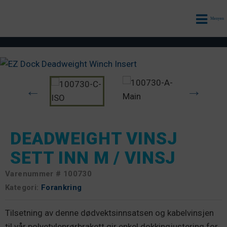
Menyen
DEADWEIGHT VINSJ
SETT INN M / VINSJ
Varenummer #
100730
Kategori:
Forankring
Tilsetning av denne dødvektsinnsatsen og kabelvinsjen
til vår polyetylenrørbrakett gir enkel dokkingjustering for