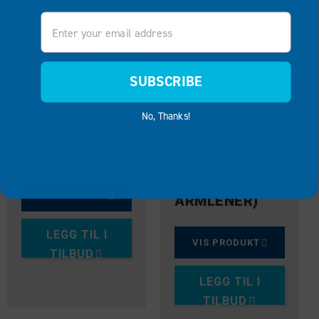
Email
BESTSELGER
SUBSCRIBE
No, Thanks!
COUPLE SETT
POLYETYLEN
DOKKINGBENK
(INGEN
VIS PRODUKT
ARMLENER)
LEGG TIL I
VIS PRODUKT
TILBUD
LEGG TIL I
TILBUD