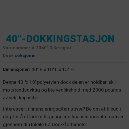
40"-DOKKINGSTASJON
Varenummer #
204010 Kategori:
Dock
seksjoner
40" B x 10' L x 15" H
Dimensjoner:
Denne 40 "x 10' polyetylen dock delen er holdbar, skli-
motstandsdyktig og lite vedlikehold med 2000 pounds
av vekt kapasitet.
Interessert i finansieringsalternativer? Be om et tilbud i
dag for å utforske tilgjengelige finansieringsalternativer
gjennom din lokale EZ Dock-forhandler.