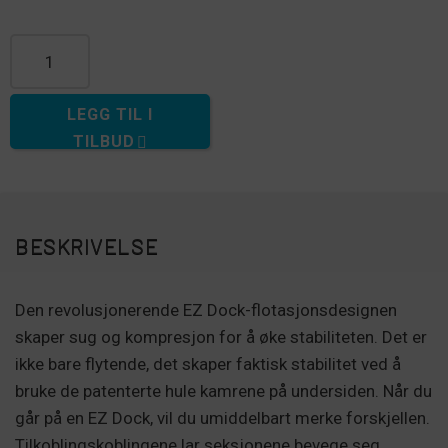
40" Dock antall
LEGG TIL I
TILBUD
BESKRIVELSE
Den revolusjonerende EZ Dock-flotasjonsdesignen
skaper sug og kompresjon for å øke stabiliteten. Det er
ikke bare flytende, det skaper faktisk stabilitet ved å
bruke de patenterte hule kamrene på undersiden. Når du
går på en EZ Dock, vil du umiddelbart merke forskjellen.
Tilkoblingskoblingene lar seksjonene bevege seg