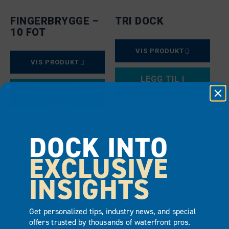
FINGERBRYGGE –
TRI DOCK
10 FOT
VIS PRODUKT
VIS PRODUKT
LEGG TIL I
LEGG TIL I
TILBUD
TILBUD
DOCK INTO
EXCLUSIVE
INSIGHTS
Get personalized tips, industry news, and special
offers trusted by thousands of waterfront pros.
PRODUKTTILBEHØR