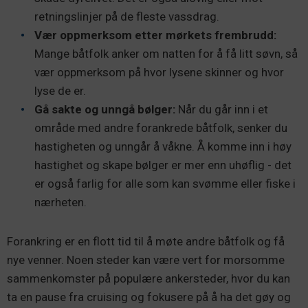
retningslinjer på de fleste vassdrag.
Vær oppmerksom etter mørkets frembrudd:
Mange båtfolk anker om natten for å få litt søvn, så
vær oppmerksom på hvor lysene skinner og hvor
lyse de er.
Gå sakte og unngå bølger:
Når du går inn i et
område med andre forankrede båtfolk, senker du
hastigheten og unngår å våkne. Å komme inn i høy
hastighet og skape bølger er mer enn uhøflig - det
er også farlig for alle som kan svømme eller fiske i
nærheten.
Forankring er en flott tid til å møte andre båtfolk og få
nye venner. Noen steder kan være vert for morsomme
sammenkomster på populære ankersteder, hvor du kan
ta en pause fra cruising og fokusere på å ha det gøy og