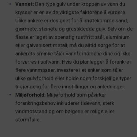
Vannet:
Den type gulv under kroppen av vann du
krysser er en av de viktigste faktorene å vurdere.
Ulike ankere er designet for å imøtekomme sand,
gjørmete, steinete og gresskledde gulv. Selv om de
fleste er laget av spenstig rustfritt stål, aluminium
eller galvanisert metall, må du alltid sørge for at
ankerets sminke tåler vannforholdene dine og ikke
forverres i saltvann. Hvis du planlegger å forankre i
flere vannmasser, investere i et anker som tåler
ulike gulvforhold eller holde noen forskjellige typer
tilgjengelig for flere innstillinger og anledninger.
Miljøforhold:
Miljøforhold som påvirker
forankringsbehov inkluderer tidevann, sterk
vindmotstand og om bølgene er rolige eller
stormfulle.