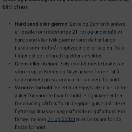
båt i oftest:
Hard sand eller gjørme:
Lette og Danforth ankere
er ideelle for fritidsfartøy
21 fot og under
båtliv i
hard sand eller tykk gjørme fordi de har lange
flukes som motstår oppbygging eller suging. De er
tilgjengelige i et bredt spekter av vekter.
Gress eller steiner:
Selv om det meste brukes av
store skip, er Kedge og Navy ankere formet til å
gripe gulvet i gress, gress eller steinete forhold.
Varierte forhold:
Se etter et Pløy/CQR- eller Delta-
anker for varierte bunnforhold. Plogankere er bra
for cruising båtfolk fordi de griper gulvet når de er
flyttet og tilpasser seg skiftende miljøforhold. For
fartøy mellom
21 og 50 fot
er et Delta bra for de
fleste forhold.