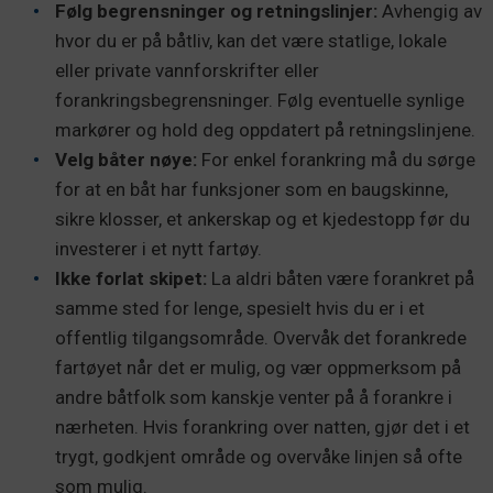
Følg begrensninger og retningslinjer:
Avhengig av
hvor du er på båtliv, kan det være statlige, lokale
eller private vannforskrifter eller
forankringsbegrensninger. Følg eventuelle synlige
markører og hold deg oppdatert på retningslinjene.
Velg båter nøye:
For enkel forankring må du sørge
for at en båt har funksjoner som en baugskinne,
sikre klosser, et ankerskap og et kjedestopp før du
investerer i et nytt fartøy.
Ikke forlat skipet:
La aldri båten være forankret på
samme sted for lenge, spesielt hvis du er i et
offentlig tilgangsområde. Overvåk det forankrede
fartøyet når det er mulig, og vær oppmerksom på
andre båtfolk som kanskje venter på å forankre i
nærheten. Hvis forankring over natten, gjør det i et
trygt, godkjent område og overvåke linjen så ofte
som mulig.