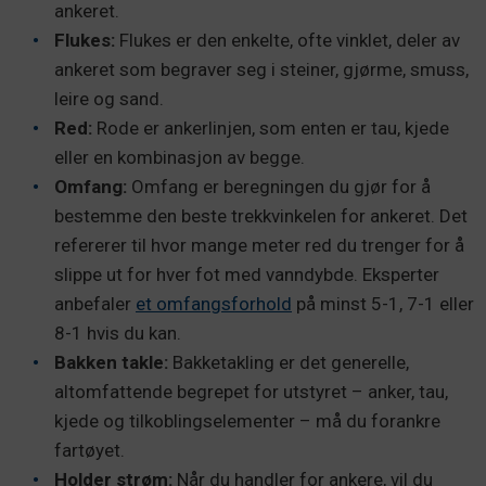
ankeret.
Flukes:
Flukes er den enkelte, ofte vinklet, deler av
ankeret som begraver seg i steiner, gjørme, smuss,
leire og sand.
Red:
Rode er ankerlinjen, som enten er tau, kjede
eller en kombinasjon av begge.
Omfang:
Omfang er beregningen du gjør for å
bestemme den beste trekkvinkelen for ankeret. Det
refererer til hvor mange meter red du trenger for å
slippe ut for hver fot med vanndybde. Eksperter
anbefaler
et omfangsforhold
på minst 5-1, 7-1 eller
8-1 hvis du kan.
Bakken takle:
Bakketakling er det generelle,
altomfattende begrepet for utstyret – anker, tau,
kjede og tilkoblingselementer – må du forankre
fartøyet.
Holder strøm:
Når du handler for ankere, vil du