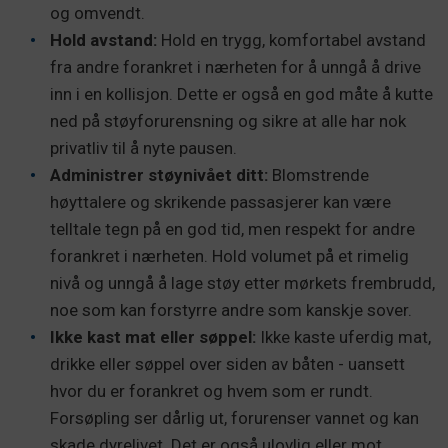
og omvendt.
Hold avstand:
Hold en trygg, komfortabel avstand
fra andre forankret i nærheten for å unngå å drive
inn i en kollisjon. Dette er også en god måte å kutte
ned på støyforurensning og sikre at alle har nok
privatliv til å nyte pausen.
Administrer støynivået ditt:
Blomstrende
høyttalere og skrikende passasjerer kan være
telltale tegn på en god tid, men respekt for andre
forankret i nærheten. Hold volumet på et rimelig
nivå og unngå å lage støy etter mørkets frembrudd,
noe som kan forstyrre andre som kanskje sover.
Ikke kast mat eller søppel:
Ikke kaste uferdig mat,
drikke eller søppel over siden av båten - uansett
hvor du er forankret og hvem som er rundt.
Forsøpling ser dårlig ut, forurenser vannet og kan
skade dyrelivet. Det er også ulovlig eller mot