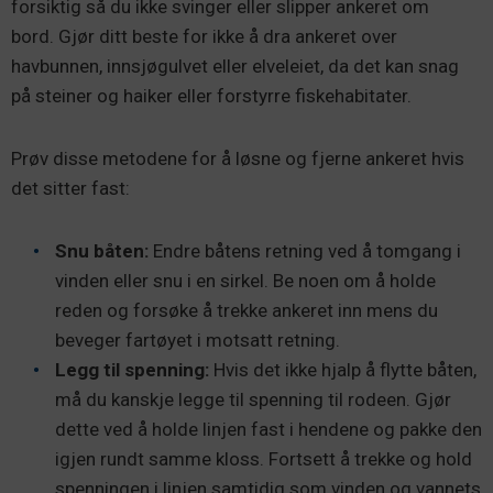
forsiktig så du ikke svinger eller slipper ankeret om
bord. Gjør ditt beste for ikke å dra ankeret over
havbunnen, innsjøgulvet eller elveleiet, da det kan snag
på steiner og haiker eller forstyrre fiskehabitater.
Prøv disse metodene for å løsne og fjerne ankeret hvis
det sitter fast:
Snu båten:
Endre båtens retning ved å tomgang i
vinden eller snu i en sirkel. Be noen om å holde
reden og forsøke å trekke ankeret inn mens du
beveger fartøyet i motsatt retning.
Legg til spenning:
Hvis det ikke hjalp å flytte båten,
må du kanskje legge til spenning til rodeen. Gjør
dette ved å holde linjen fast i hendene og pakke den
igjen rundt samme kloss. Fortsett å trekke og hold
spenningen i linjen samtidig som vinden og vannets