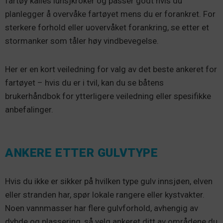
fartøy kalles lunsjkroker og passer godt hvis du
planlegger å overvåke fartøyet mens du er forankret. For
sterkere forhold eller uovervåket forankring, se etter et
stormanker som tåler høy vindbevegelse.
Her er en kort veiledning for valg av det beste ankeret for
fartøyet – hvis du er i tvil, kan du se båtens
brukerhåndbok for ytterligere veiledning eller spesifikke
anbefalinger.
ANKERE ETTER GULVTYPE
Hvis du ikke er sikker på hvilken type gulv innsjøen, elven
eller stranden har, spør lokale rangere eller kystvakter.
Noen vannmasser har flere gulvforhold, avhengig av
dybde og plassering, så velg ankeret ditt av områdene du