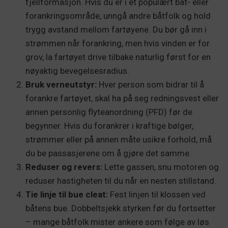
fjellformasjon. Hvis du er i et populært båt- eller
forankringsområde, unngå andre båtfolk og hold
trygg avstand mellom fartøyene. Du bør gå inn i
strømmen når forankring, men hvis vinden er for
grov, la fartøyet drive tilbake naturlig først for en
nøyaktig bevegelsesradius.
Bruk verneutstyr:
Hver person som bidrar til å
forankre fartøyet, skal ha på seg redningsvest eller
annen personlig flyteanordning (PFD) før de
begynner. Hvis du forankrer i kraftige bølger,
strømmer eller på annen måte usikre forhold, må
du be passasjerene om å gjøre det samme.
Reduser og revers:
Lette gassen, snu motoren og
reduser hastigheten til du når en nesten stillstand.
Tie linje til bue cleat:
Fest linjen til klossen ved
båtens bue. Dobbeltsjekk styrken før du fortsetter
– mange båtfolk mister ankere som følge av løs