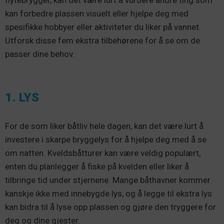
flytebrygger, kan det være lurt å vurdere andre ting som
kan forbedre plassen visuelt eller hjelpe deg med
spesifikke hobbyer eller aktiviteter du liker på vannet.
Utforsk disse fem ekstra tilbehørene for å se om de
passer dine behov.
1. LYS
For de som liker båtliv hele dagen, kan det være lurt å
investere i skarpe bryggelys for å hjelpe deg med å se
om natten. Kveldsbåtturer kan være veldig populært,
enten du planlegger å fiske på kvelden eller liker å
tilbringe tid under stjernene. Mange båthavner kommer
kanskje ikke med innebygde lys, og å legge til ekstra lys
kan bidra til å lyse opp plassen og gjøre den tryggere for
deg og dine gjester.