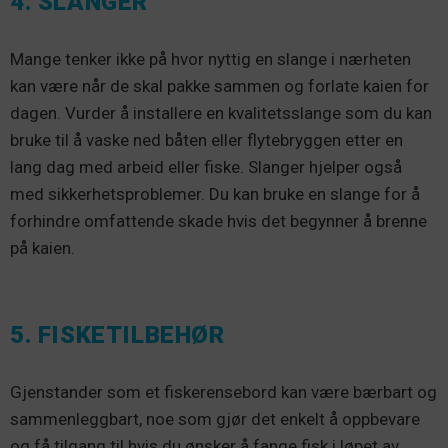
4. SLANGER
Mange tenker ikke på hvor nyttig en slange i nærheten
kan være når de skal pakke sammen og forlate kaien for
dagen. Vurder å installere en kvalitetsslange som du kan
bruke til å vaske ned båten eller flytebryggen etter en
lang dag med arbeid eller fiske. Slanger hjelper også
med sikkerhetsproblemer. Du kan bruke en slange for å
forhindre omfattende skade hvis det begynner å brenne
på kaien.
5. FISKETILBEHØR
Gjenstander som et fiskerensebord kan være bærbart og
sammenleggbart, noe som gjør det enkelt å oppbevare
og få tilgang til hvis du ønsker å fange fisk i løpet av