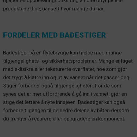
hjelper en oppbevaringsboks deg å holde styr på alle
produktene dine, uansett hvor mange du har.
FORDELER MED BADESTIGER
Badestiger på en flytebrygge kan hjelpe med mange
tilgjengelighets- og sikkerhetsproblemer. Mange er laget
med sklisikre eller teksturerte overflater, noe som gjør
det trygt å klatre inn og ut av vannet når det passer deg.
Stiger forbedrer også tilgjengeligheten. For de som
synes det er mer utfordrende å gå inn i vannet, gjør en
stige det lettere å nyte innsjøen. Badestiger kan også
forbedre tilgangen til de nedre delene av båten dersom
du trenger å reparere eller oppgradere en komponent.