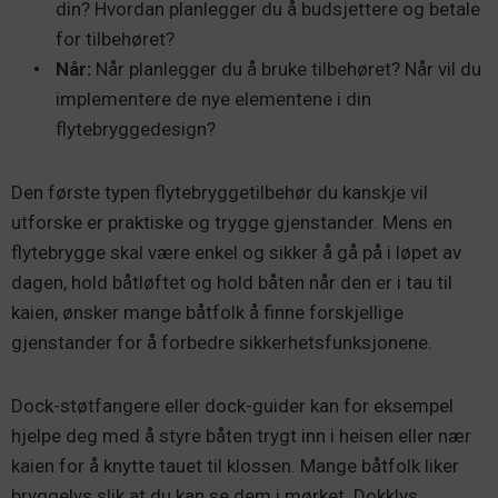
din? Hvordan planlegger du å budsjettere og betale
for tilbehøret?
Når:
Når planlegger du å bruke tilbehøret? Når vil du
implementere de nye elementene i din
flytebryggedesign?
Den første typen flytebryggetilbehør du kanskje vil
utforske er praktiske og trygge gjenstander. Mens en
flytebrygge skal være enkel og sikker å gå på i løpet av
dagen, hold båtløftet og hold båten når den er i tau til
kaien, ønsker mange båtfolk å finne forskjellige
gjenstander for å forbedre sikkerhetsfunksjonene.
Dock-støtfangere eller dock-guider kan for eksempel
hjelpe deg med å styre båten trygt inn i heisen eller nær
kaien for å knytte tauet til klossen. Mange båtfolk liker
bryggelys slik at du kan se dem i mørket. Dokklys