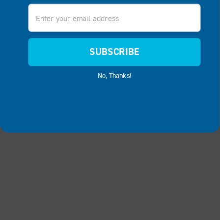
Email
SUBSCRIBE
No, Thanks!
Pince de suspension EZ Trail® pour 3-1/2" D.E.
tuyau vertical, tuyau horizontal de 2 3/8 po de
diamètre extérieur