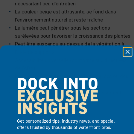
nécessitant peu d’entretien
La couleur beige est attrayante, se fond dans
l’environnement naturel et reste fraîche
La lumière peut pénétrer sous les sections
surélevées pour favoriser la croissance des plantes
Peut être suspendu au-dessus de la végétation à
l’aide de supports
Accessibilité universelle (conforme aux directives
de l’ADA)
DOCK INTO
Longévité bien supérieure à celle des allées ou des
plateformes en bois traité
EXCLUSIVE
Valeur à long terme et excellent investissement
INSIGHTS
Get personalized tips, industry news, and special
offers trusted by thousands of waterfront pros.