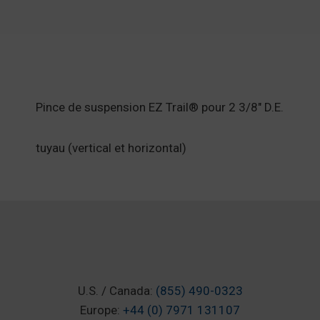
Pince de suspension EZ Trail® pour 2 3/8" D.E.
tuyau (vertical et horizontal)
CE QUE DISEN
U.S. / Canada:
(855) 490-0323
Europe:
+44 (0) 7971 131107