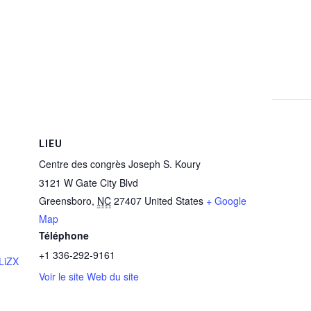
LIEU
Centre des congrès Joseph S. Koury
3121 W Gate City Blvd
Greensboro
,
NC
27407
United States
+ Google
Map
Téléphone
+1 336-292-9161
LiZX
Voir le site Web du site