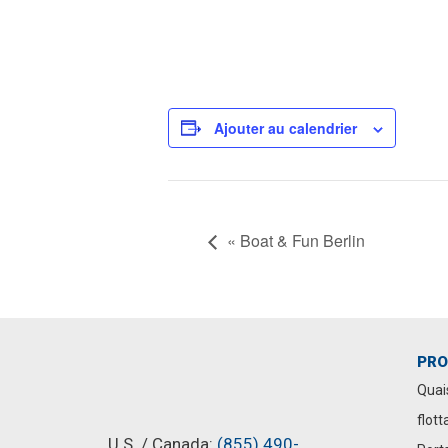
Ajouter au calendrier
«
Boat & Fun Berlin
PRO
Quai
flott
U.S. / Canada:
(855) 490-