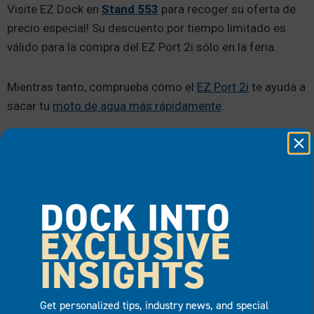
Visite EZ Dock en
Stand 553
para recoger su oferta de
precio especial! Su descuento por tiempo limitado es
válido para la compra del EZ Port 2i sólo en la feria.
Mientras tanto, comprueba cómo el
EZ Port 2i
te ayuda a
sacar tu
moto de agua más rápidamente
.
Nos vemos en la feria y en el agua.
DOCK INTO
EZ PORT 2I PRODUCTO
EZ PORT 2I VIDEO
EXCLUSIVE
INSIGHTS
Get personalized tips, industry news, and special