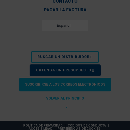
Personal Wate
CONTACTO
PAGAR LA FACTURA
- Greg Evans, 
Mientras tanto, mi vecino de la izquierda encontró
Español
de la derecha perdió su viejo muelle flotante despu
partiera po
- Neale Cosb
BUSCAR UN DISTRIBUIDOR
VER MÁS TE
OBTENGA UN PRESUPUESTO
SUSCRIBIRSE A LOS CORREOS ELECTRÓNICOS
VOLVER AL PRINCIPIO
POLÍTICA DE PRIVACIDAD
CÓDIGOS DE CONDUCTA
ACCESIBILIDAD
PREFERENCIAS DE COOKIES