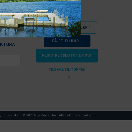
SER
ORMASJON
OCK
FINN EN FORHANDLER
 OSS
FÅ ET TILBUD
AKTURA
REGISTRER DEG FOR E-POST
TILBAKE TIL TOPPEN
, Inc.-selskap. © 2026 PlayPower, Inc. Alle rettigheter forbeholdt.