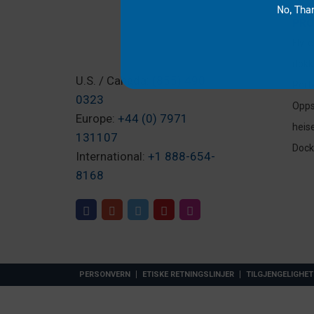
No, Tha
PRO
Flyt
dokk
U.S. / Canada:
(855) 490-
Port
0323
Opps
Europe:
+44 (0) 7971
heis
131107
Dock-
International:
+1 888-654-
8168
PERSONVERN
ETISKE RETNINGSLINJER
TILGJENGELIGHET