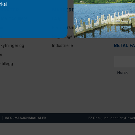
nks!
DUKTER
MARKEDER
RESSUR
EIERINF
ende modulære
Bolig
OM EZ D
er
Kommersielle
KONTAKT
er
Regjeringen
BETAL F
kytninger og
Industrielle
er
tillegg
Norsk
INFORMASJONSKAPSLER
EZ Dock, Inc. er et PlayPower