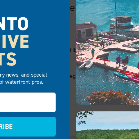
r at du registrerte deg for spesia
NTO
IVE
å
New York Boat Show.
TS
 for
å hente ditt spesielle pristilbud! Din tidsbegrensede rab
try news, and special
 ut hvordan
EZ Port 2i
hjelper deg med å få
PWC ut på vannet
of waterfront pros.
vannet!
EZ PORT 2I VIDEO
RIBE