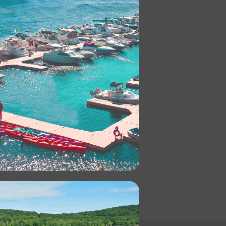
lpriser!
att er gyldig for kjøp av EZ
 raskere
.