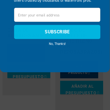
offers trusted by thousands of waterfront pros.
Email
CAJA DE
BANCO DE
SUBSCRIBE
ALMACENAMIENTO
MUELLE DE
POLIETILENO
No, Thanks!
(SIN
VER
REPOSABRAZOS)
PRODUCTO
VER
AÑADIR AL
PRODUCTO
PRESUPUESTO
AÑADIR AL
PRESUPUESTO