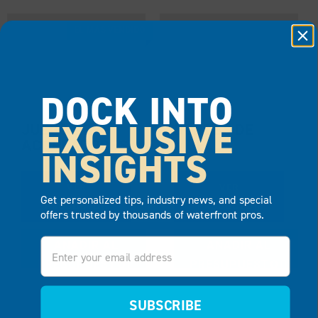
EL MÁS VENDIDO
DOCK INTO
EXCLUSIVE
JUEGO DE
BORDES DE
ACOPLADORES
MUELLE
INSIGHTS
VER
VER
Get personalized tips, industry news, and special
PRODUCTO
PRODUCTO
offers trusted by thousands of waterfront pros.
Email
AÑADIR AL
AÑADIR AL
PRESUPUESTO
PRESUPUESTO
SUBSCRIBE