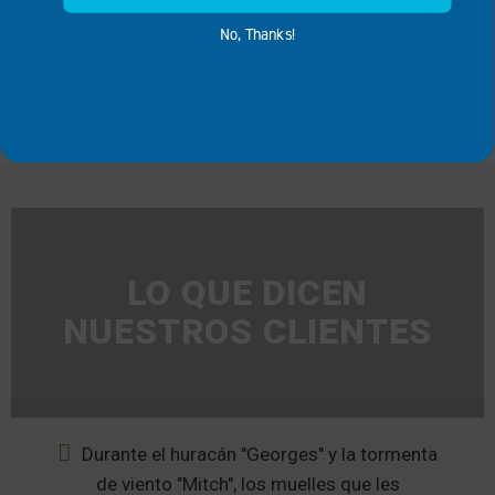
No, Thanks!
LO QUE DICEN
NUESTROS CLIENTES
Durante el huracán "Georges" y la tormenta
de viento "Mitch", los muelles que les