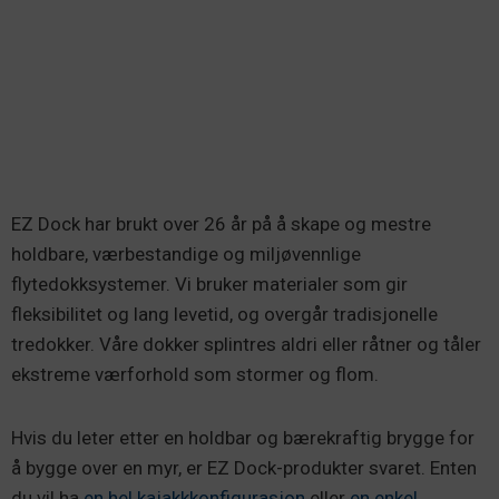
EZ Dock har brukt over 26 år på å skape og mestre
holdbare, værbestandige og miljøvennlige
flytedokksystemer. Vi bruker materialer som gir
fleksibilitet og lang levetid, og overgår tradisjonelle
tredokker. Våre dokker splintres aldri eller råtner og tåler
ekstreme værforhold som stormer og flom.
Hvis du leter etter en holdbar og bærekraftig brygge for
å bygge over en myr, er EZ Dock-produkter svaret. Enten
du vil ha
en hel kajakkkonfigurasjon
eller
en enkel