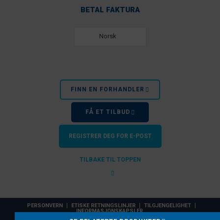
BETAL FAKTURA
Norsk
FINN EN FORHANDLER
FÅ ET TILBUD
REGISTRER DEG FOR E-POST
TILBAKE TIL TOPPEN
PERSONVERN
ETISKE RETNINGSLINJER
TILGJENGELIGHET
INFORMASJONSKAPSLER
EZ Dock, Inc. er et PlayPower, Inc.-selskap. © 2026 PlayPower, Inc. Alle