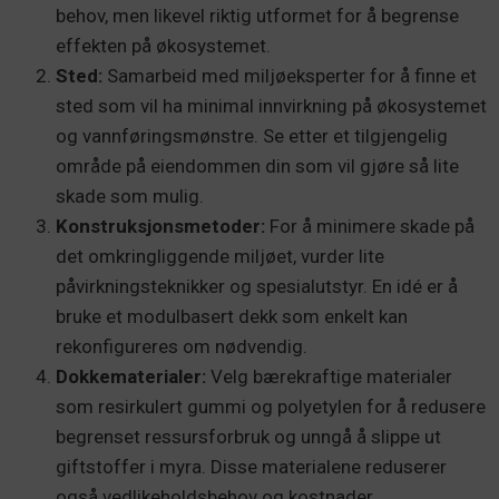
behov, men likevel riktig utformet for å begrense
effekten på økosystemet.
Sted:
Samarbeid med miljøeksperter for å finne et
sted som vil ha minimal innvirkning på økosystemet
og vannføringsmønstre. Se etter et tilgjengelig
område på eiendommen din som vil gjøre så lite
skade som mulig.
Konstruksjonsmetoder:
For å minimere skade på
det omkringliggende miljøet, vurder lite
påvirkningsteknikker og spesialutstyr. En idé er å
bruke et modulbasert dekk som enkelt kan
rekonfigureres om nødvendig.
Dokkematerialer:
Velg bærekraftige materialer
som resirkulert gummi og polyetylen for å redusere
begrenset ressursforbruk og unngå å slippe ut
giftstoffer i myra. Disse materialene reduserer
også vedlikeholdsbehov og kostnader.