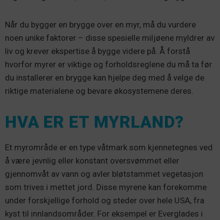
Når du bygger en brygge over en myr, må du vurdere
noen unike faktorer – disse spesielle miljøene myldrer av
liv og krever ekspertise å bygge videre på. Å forstå
hvorfor myrer er viktige og forholdsreglene du må ta før
du installerer en brygge kan hjelpe deg med å velge de
riktige materialene og bevare økosystemene deres.
HVA ER ET MYRLAND?
Et myrområde er en type våtmark som kjennetegnes ved
å være jevnlig eller konstant oversvømmet eller
gjennomvåt av vann og avler bløtstammet vegetasjon
som trives i mettet jord. Disse myrene kan forekomme
under forskjellige forhold og steder over hele USA, fra
kyst til innlandsområder. For eksempel er Everglades i