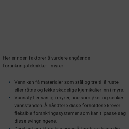
Her er noen faktorer å vurdere angående
forankringsteknikker i myrer:
Vann kan få materialer som stål og tre til å ruste
eller råtne og lekke skadelige kjemikalier inn i myra.
Vannstøt er vanlig i myrer, noe som øker og senker
vannstanden. Å håndtere disse forholdene krever
fleksible forankringssystemer som kan tilpasse seg
disse svingningene.
Dyrelivet er rikt og kan prøve å forstyrre kaien din