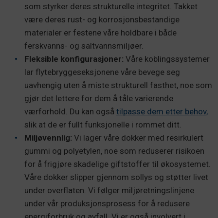
som styrker deres strukturelle integritet. Takket
være deres rust- og korrosjonsbestandige
materialer er festene våre holdbare i både
ferskvanns- og saltvannsmiljøer.
Fleksible konfigurasjoner:
Våre koblingssystemer
lar flytebryggeseksjonene våre bevege seg
uavhengig uten å miste strukturell fasthet, noe som
gjør det lettere for dem å tåle varierende
værforhold. Du kan også
tilpasse dem etter behov,
slik at de er fullt funksjonelle i rommet ditt.
Miljøvennlig:
Vi lager våre dokker med resirkulert
gummi og polyetylen, noe som reduserer risikoen
for å frigjøre skadelige giftstoffer til økosystemet.
Våre dokker slipper gjennom sollys og støtter livet
under overflaten. Vi følger miljøretningslinjene
under vår produksjonsprosess for å redusere
energiforbruk og avfall. Vi er også involvert i