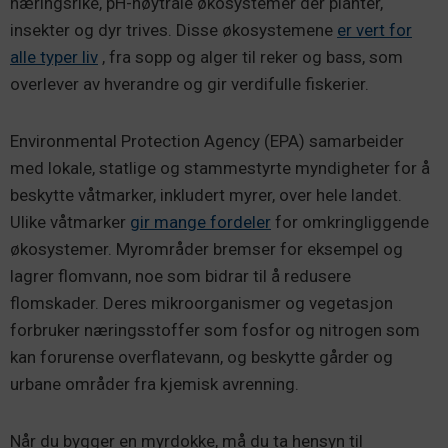
næringsrike, pH-nøytrale økosystemer der planter,
insekter og dyr trives. Disse økosystemene
er vert for
alle typer liv
, fra sopp og alger til reker og bass, som
overlever av hverandre og gir verdifulle fiskerier.
Environmental Protection Agency (EPA) samarbeider
med lokale, statlige og stammestyrte myndigheter for å
beskytte våtmarker, inkludert myrer, over hele landet.
Ulike våtmarker
gir mange fordeler
for omkringliggende
økosystemer. Myrområder bremser for eksempel og
lagrer flomvann, noe som bidrar til å redusere
flomskader. Deres mikroorganismer og vegetasjon
forbruker næringsstoffer som fosfor og nitrogen som
kan forurense overflatevann, og beskytte gårder og
urbane områder fra kjemisk avrenning.
Når du bygger en myrdokke, må du ta hensyn til