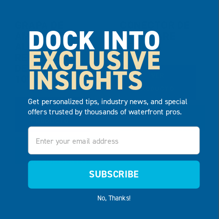
GRAPA DE
CONECTOR DE
DOCK INTO
AMARRE DE
HARDWARE
ALUMINIO
HEMBRA
EXCLUSIVE
RECUBIERTO
DE POLVO DE
INSIGHTS
VER
10″.
PRODUCTO
Get personalized tips, industry news, and special
VER
offers trusted by thousands of waterfront pros.
AÑADIR AL
PRODUCTO
PRESUPUESTO
Email
AÑADIR AL
PRESUPUESTO
SUBSCRIBE
No, Thanks!