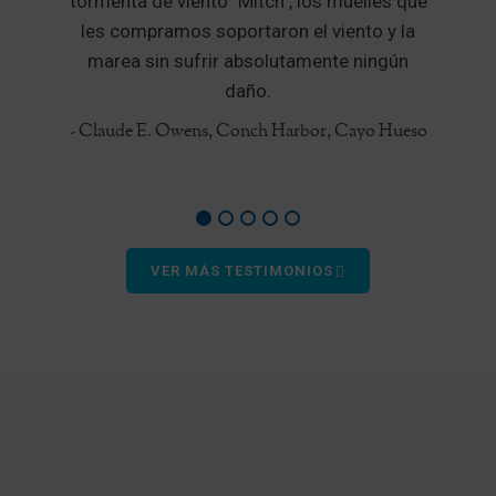
tormenta de viento "Mitch", los muelles que
ó
les compramos soportaron el viento y la
marea sin sufrir absolutamente ningún
e
daño.
- Claude E. Owens, Conch Harbor, Cayo Hueso
VER MÁS TESTIMONIOS