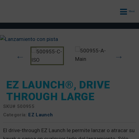
Menú
EZ LAUNCH®, DRIVE
THROUGH LARGE
SKU#
500955
Categoría:
EZ Launch
El drive-through EZ Launch le permite lanzar o atracar su
kayak o canoa en cualquier lado del lanzamiento. Sólo