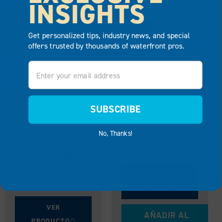
INSIGHTS
ACCESORIOS
Get personalized tips, industry news, and special
offers trusted by thousands of waterfront pros.
Email
SUBSCRIBE
No, Thanks!
BANCO DE
CAJA DE
MUELLE DE
ALMACENAMIENTO
POLIETILENO
(SIN
VER
REPOSABRAZOS)
PRODUCTO
VER
AÑADIR AL
PRODUCTO