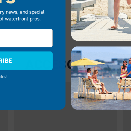
try news, and special
of waterfront pros.
RIBE
ACCESORIOS
nks!