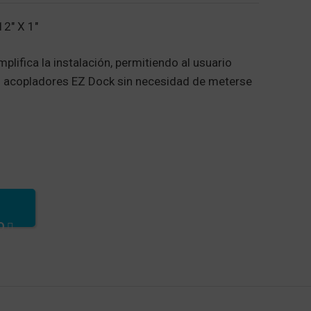
12" X 1"
plifica la instalación, permitiendo al usuario
 acopladores EZ Dock sin necesidad de meterse
ntas de instalación del acoplador
O