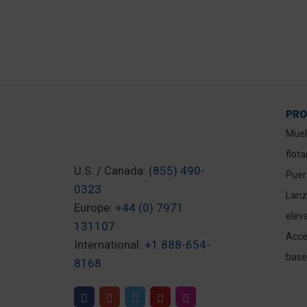
PR
Muel
flot
U.S. / Canada:
(855) 490-
Puer
0323
Lanz
Europe:
+44 (0) 7971
elev
131107
Acce
International:
+1 888-654-
base
8168