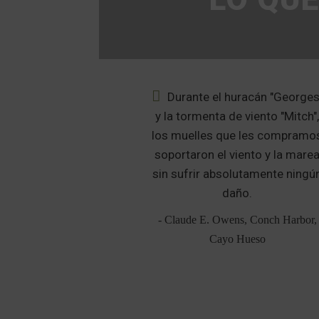
o, mi vecino de
Durante el huracán "Georges
ontró su muelle
y la tormenta de viento "Mitch"
rdín delantero y
los muelles que les compramo
erecha perdió su
soportaron el viento y la mare
tante después de
sin sufrir absolutamente ningú
bre los pilotes
daño.
partiera por la
- Claude E. Owens, Conch Harbor,
ad.
Cayo Hueso
, Lorton, VA