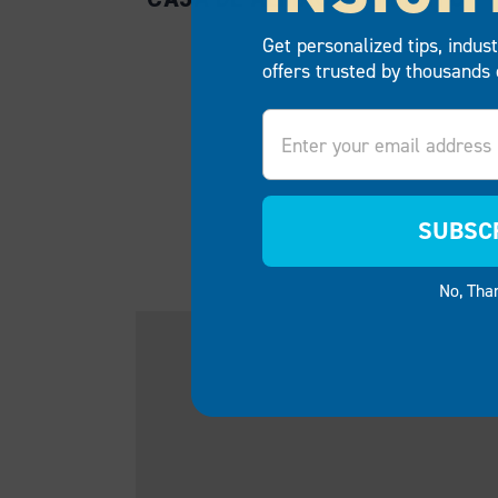
Get personalized tips, indus
offers trusted by thousands 
Email
SUBSC
No, Tha