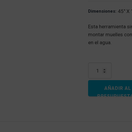
45" X 
Dimensiones:
Esta herramienta sim
montar muelles con
en el agua.
Cantidad de herramie
AÑADIR AL
PRESUPUEST