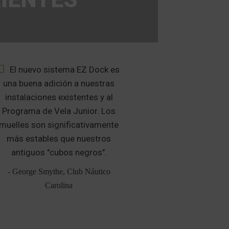
El nuevo sistema EZ Dock es
Despué
una buena adición a nuestras
investigación
instalaciones existentes y al
de investigaci
Programa de Vela Junior. Los
que el EZ Dock
muelles son significativamente
clara para 
más estables que nuestros
deportivo de o
antiguos "cubos negros".
espacio adicio
Personal Wat
- George Smythe, Club Náutico
Carolina
- Greg Evans,