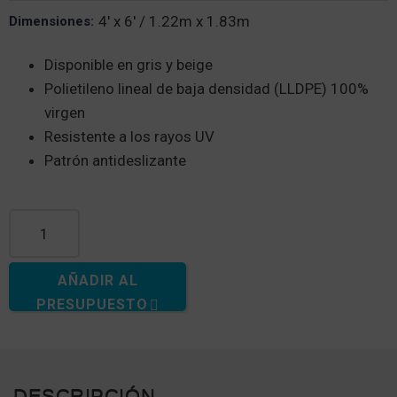
4' x 6' / 1.22m x 1.83m
Dimensiones:
Disponible en gris y beige
Polietileno lineal de baja densidad (LLDPE) 100%
virgen
Resistente a los rayos UV
Patrón antideslizante
4' x 6' Poly Pasarela cantidad
AÑADIR AL
PRESUPUESTO
DESCRIPCIÓN