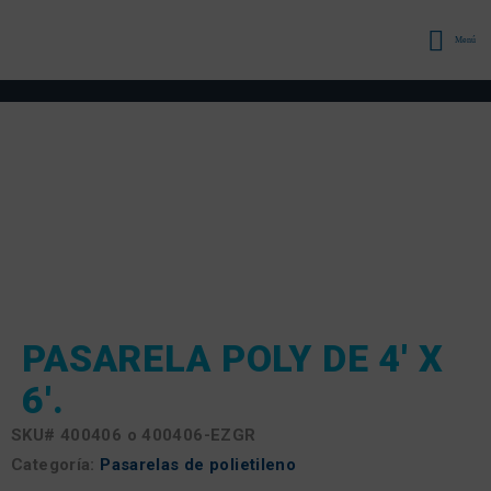
Menú
PASARELA POLY DE 4′ X
6′.
SKU#
400406 o 400406-EZGR
Categoría:
Pasarelas de polietileno