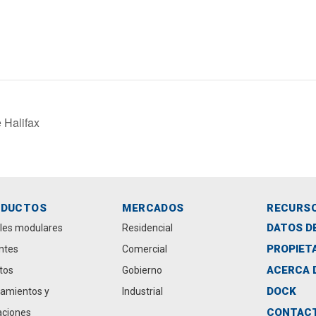
 Halifax
ODUCTOS
MERCADOS
RECURS
DATOS D
les modulares
Residencial
PROPIET
antes
Comercial
ACERCA 
tos
Gobierno
DOCK
amientos y
Industrial
CONTAC
aciones