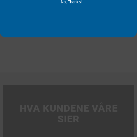
No, Thanks!
TILBUD
HVA KUNDENE VÅRE
SIER