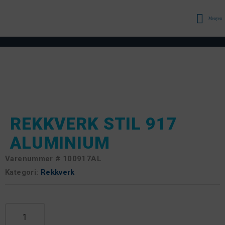
Menyen
REKKVERK STIL 917
ALUMINIUM
Varenummer #
100917AL
Kategori:
Rekkverk
Rekkverk Stil 917 Aluminium antall