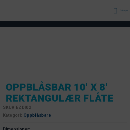
Menyen
OPPBLÅSBAR 10' X 8'
REKTANGULÆR FLÅTE
SKU#
EZDI02
Kategori:
Oppblåsbare
Dimensjoner: