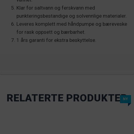
Klar for saltvann og ferskvann med
punkteringsbestandige og solvennlige materialer.
Leveres komplett med håndpumpe og bæreveske
for rask oppsett og bærbarhet.
1 års garanti for ekstra beskyttelse.
RELATERTE PRODUKTER
NY
NY
NY