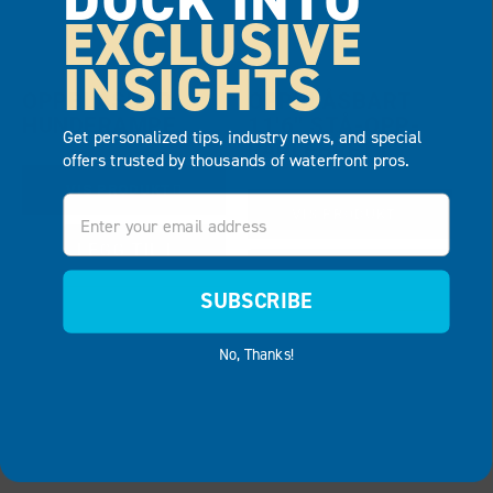
EXCLUSIVE
INSIGHTS
OPPBLÅSBAR
OPPBLÅSBART
HUNDERAMPE
11'6″ STÅ-OPP-
Get personalized tips, industry news, and special
PADLEBRETT
offers trusted by thousands of waterfront pros.
VIS PRODUKT
Email
VIS PRODUKT
LEGG TIL I
LEGG TIL I
TILBUD
SUBSCRIBE
TILBUD
No, Thanks!