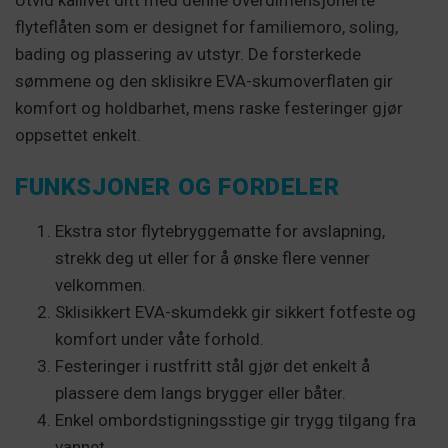
Utvid kailivet ditt med denne overdimensjonerte
flyteflåten som er designet for familiemoro, soling,
bading og plassering av utstyr. De forsterkede
sømmene og den sklisikre EVA-skumoverflaten gir
komfort og holdbarhet, mens raske festeringer gjør
oppsettet enkelt.
FUNKSJONER OG FORDELER
Ekstra stor flytebryggematte for avslapning,
strekk deg ut eller for å ønske flere venner
velkommen.
Sklisikkert EVA-skumdekk gir sikkert fotfeste og
komfort under våte forhold.
Festeringer i rustfritt stål gjør det enkelt å
plassere dem langs brygger eller båter.
Enkel ombordstigningsstige gir trygg tilgang fra
vannet.