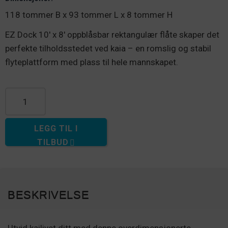
118 tommer B x 93 tommer L x 8 tommer H
EZ Dock 10′ x 8′ oppblåsbar rektangulær flåte skaper det
perfekte tilholdsstedet ved kaia – en romslig og stabil
flyteplattform med plass til hele mannskapet.
Oppblåsbar 10' x 8' rektangulær flåte antall
LEGG TIL I
TILBUD
BESKRIVELSE