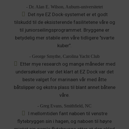
- Dr. Alan E. Wilson, Auburn-universitetet
Det nye EZ Dock-systemet er et godt
tilskudd til de eksisterende fasilitetene våre og
til juniorseilingsprogrammet. Bryggene er
betydelig mer stabile enn våre tidligere "svarte
kuber".
- George Smythe, Carolina Yacht Club
Etter mye research og mange måneder med
undersøkelser var det klart at EZ Dock var det
beste valget for marinaen vår med åtte
båtslipper og ekstra plass til blant annet båtene
våre.
- Greg Evans, Smithfield, NC
I mellomtiden fant naboen til venstre
flytebryggen sin i hagen, og naboen til høyre
mistet sin gamle flytebrygge etter at den skled