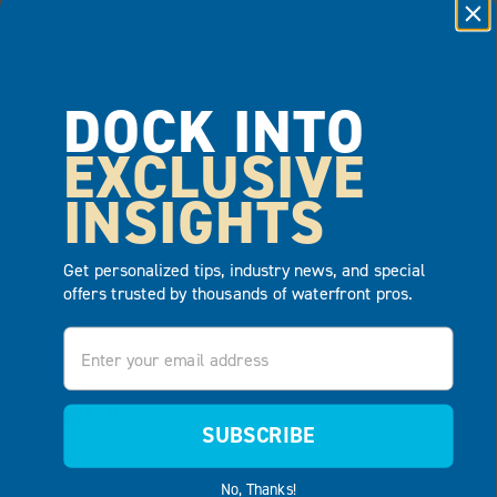
11.28.2017
RESTAURANT & DETALJHANDEL
DOCK INTO
EXCLUSIVE
LES MER
INSIGHTS
Get personalized tips, industry news, and special
offers trusted by thousands of waterfront pros.
Email
11.28.2017
MARINAER
SUBSCRIBE
LES MER
No, Thanks!