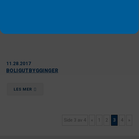
11.28.2017
BOLIGUTBYGGINGER
LES MER
Side 3 av 4
«
1
2
3
4
»