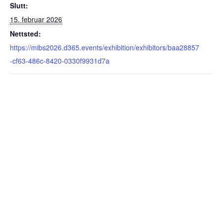
Slutt:
15. februar 2026
Nettsted:
https://mibs2026.d365.events/exhibition/exhibitors/baa28857
-cf63-486c-8420-0330f9931d7a