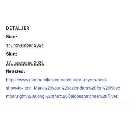
DETALJER
Start:
14. november 2024
Slutt:
17. november 2024
Nettsted:
https://www.marinamikes.com/event/fort-myers-boat-
show/#:~:text=Mark%20your%20calendars%20for%20Nove
mber,right%20along%20the%20Caloosahatchee%20River.