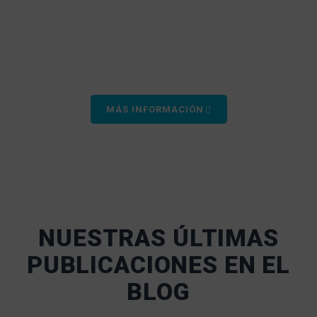
frecuentes, lo que puede esperar durante el proceso de
diseño e instalación, cómo elegir el muelle adecuado
para sus necesidades y cualquier otra pregunta que
pueda tener.
MÁS INFORMACIÓN
NUESTRAS ÚLTIMAS
PUBLICACIONES EN EL
BLOG