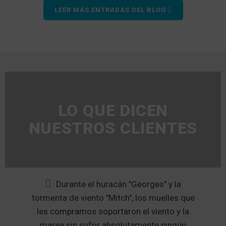
LEER MÁS ENTRADAS DEL BLOG
LO QUE DICEN
NUESTROS CLIENTES
da
Durante el huracán "Georges" y la
tormenta de viento "Mitch", los muelles que
ó
les compramos soportaron el viento y la
marea sin sufrir absolutamente ningún