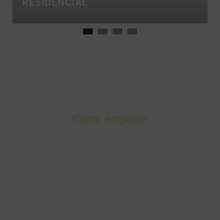
RESIDENCIAL
Cómo empezar
ENCUENTRE HOY SU EZ
DOCK
La compra de un muelle flotante puede parecer
abrumadora. Afortunadamente, hemos elaborado una
guía para guiarle a través de las preguntas más